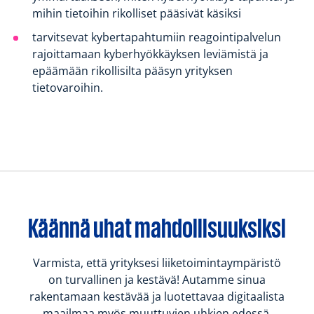
mihin tietoihin rikolliset pääsivät käsiksi
tarvitsevat kybertapahtumiin reagointipalvelun
rajoittamaan kyberhyökkäyksen leviämistä ja
epäämään rikollisilta pääsyn yrityksen
tietovaroihin.
Käännä uhat mahdollisuuksiksi
Varmista, että yrityksesi liiketoimintaympäristö
on turvallinen ja kestävä! Autamme sinua
rakentamaan kestävää ja luotettavaa digitaalista
maailmaa myös muuttuvien uhkien edessä.