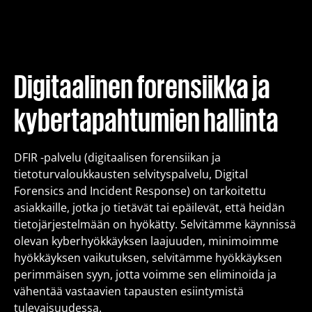
Koulutus
Pakettiratkaisut
Digitaalinen forensiikka ja
kybertapahtumien hallinta
Meistä
DFIR -palvelu (digitaalisen forensiikan ja
Kirjoitukset
tietoturvaloukkausten selvityspalvelu, Digital
Forensics and Incident Response) on tarkoitettu
asiakkaille, jotka jo tietävät tai epäilevät, että heidän
Yhteystiedot
tietojärjestelmään on hyökätty. Selvitämme käynnissä
olevan kyberhyökkäyksen laajuuden, minimoimme
hyökkäyksen vaikutuksen, selvitämme hyökkäyksen
Est
Eng
Fin
perimmäisen syyn, jotta voimme sen eliminoida ja
vähentää vastaavien tapausten esiintymistä
tulevaisuudessa.