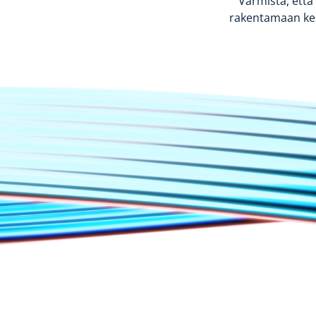
Varmista, että
rakentamaan kes