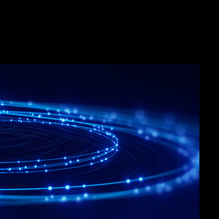
taus
telu (phishing)
stit