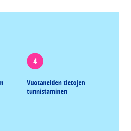
4
än
Vuotaneiden tietojen
tunnistaminen