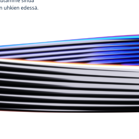
! Autamme sinua
n uhkien edessä.