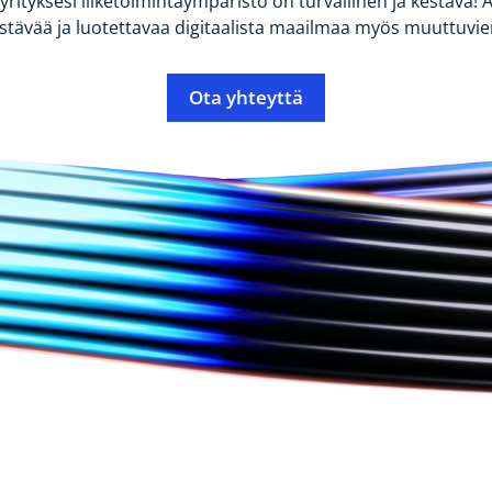
 yrityksesi liiketoimintaympäristö on turvallinen ja kestävä
tävää ja luotettavaa digitaalista maailmaa myös muuttuvie
Ota yhteyttä