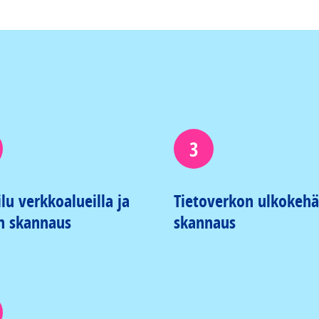
3
ilu verkkoalueilla ja
Tietoverkon ulkokeh
n skannaus
skannaus