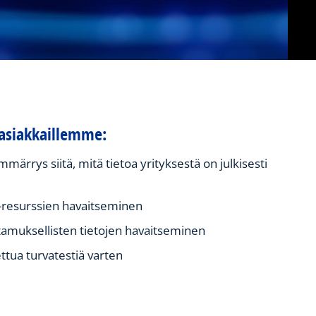
asiakkaillemme:
mmärrys siitä, mitä tietoa yrityksestä on julkisesti
T-resurssien havaitseminen
ttamuksellisten tietojen havaitseminen
ettua turvatestiä varten