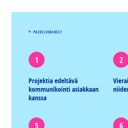
PALVELUVAIHEET
1
2
Projektia edeltävä
Viera
kommunikointi asiakkaan
niide
kanssa
5
6