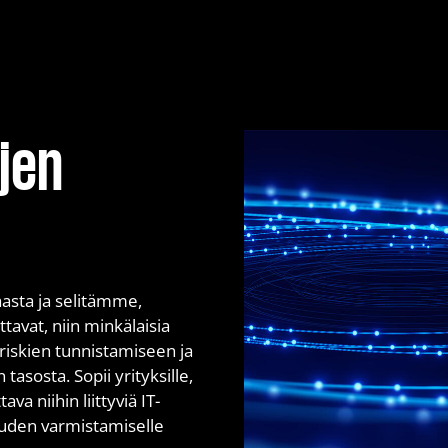
Pilviympäristön pentes
Red Teaming
Simuloidu tietojenkalas
ljen
Web-sovelluksien pente
aasta ja selitämme,
tavat, niin minkälaisia
ariskien tunnistamiseen ja
asosta. Sopii yrityksille,
ava niihin liittyviä IT-
uuden varmistamiselle