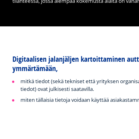
tilanteessa, jossa aiempaa kokemusta alalta on vähä
Digitaalisen jalanjäljen kartoittaminen aut
ymmärtämään,
mitkä tiedot (sekä tekniset että yrityksen organis
tiedot) ovat julkisesti saatavilla.
miten tällaisia tietoja voidaan käyttää asiakasta