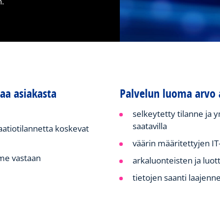
n.
taa asiakasta
Palvelun luoma arvo 
selkeytetty tilanne ja y
saatavilla
aatiotilannetta koskevat
väärin määritettyjen I
mme vastaan
arkaluonteisten ja luo
tietojen saanti laajenn