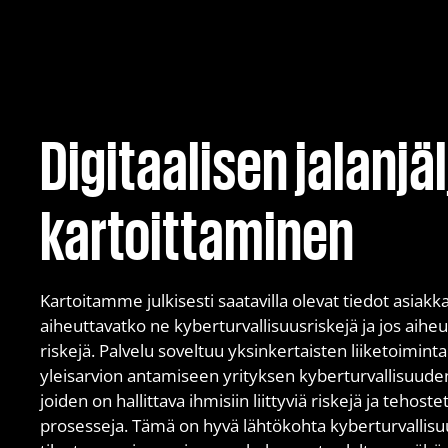
Digitaalisen jalanjä
kartoittaminen
Kartoitamme julkisesti saatavilla olevat tiedot asiakk
aiheuttavatko ne kyberturvallisuusriskejä ja jos aiheut
riskejä. Palvelu soveltuu yksinkertaisten liiketoimint
yleisarvion antamiseen yrityksen kyberturvallisuuden t
joiden on hallittava ihmisiin liittyviä riskejä ja tehostett
prosesseja. Tämä on hyvä lähtökohta kyberturvallis