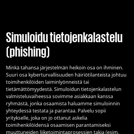
Koulutus
Pakettiratkaisut
Simuloidu tietojenkalastelu
(phishing)
Meistä
Minkä tahansa järjestelmän heikoin osa on ihminen.
Kirjoitukset
Suuri osa kyberturvallisuuden häiriötilanteista johtuu
toimihenkilöiden laiminlyönneistä tai
tietämättömyydestä. Simuloidun tietojenkalastelun
Yhteystiedot
valmisteluvaiheessa sovimme asiakkaan kanssa
ryhmästä, jonka osaamista haluamme simuloinnin
yhteydessä testata ja parantaa. Palvelu sopii
Est
Eng
Fin
yritykselle, joka on jo ottanut askelia
toimihenkilöidensä osaamisen parantamiseksi
muuttuneiden liiketoimintaprosessien takia (esim.