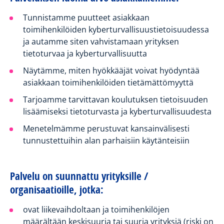
Tunnistamme puutteet asiakkaan
toimihenkilöiden kyberturvallisuustietoisuudessa
ja autamme siten vahvistamaan yrityksen
tietoturvaa ja kyberturvallisuutta
Näytämme, miten hyökkääjät voivat hyödyntää
asiakkaan toimihenkilöiden tietämättömyyttä
Tarjoamme tarvittavan koulutuksen tietoisuuden
lisäämiseksi tietoturvasta ja kyberturvallisuudesta
Menetelmämme perustuvat kansainvälisesti
tunnustettuihin alan parhaisiin käytänteisiin
Palvelu on suunnattu yrityksille /
organisaatioille, jotka:
ovat liikevaihdoltaan ja toimihenkilöjen
määrältään keskisuuria tai suuria yrityksiä (riski on