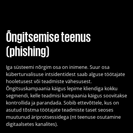
Koolitused
Paketid
Õngitsemise teenus
(phishing)
Meist
Iga süsteemi nõrgim osa on inimene. Suur osa
Artiklid
küberturvalisuse intsidentidest saab alguse töötajate
hooletusest või teadmiste vähesusest.
Õngitsuskampaania käigus lepime kliendiga kokku
Kontakt
segmendi, kelle teadmisi kampaania käigus soovitakse
kontrollida ja parandada. Sobib ettevõttele, kus on
asutud tõstma töötajate teadmiste taset seoses
Est
Eng
Fin
muutunud äriprotsessidega (nt teenuse osutamine
digitaalsetes kanalites).