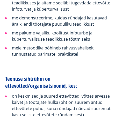
teadlikkuses ja aitame seeläbi tugevdada ettevõtte
infoturvet ja küberturvalisust
me demonstreerime, kuidas ründajad kasutavad
ära kliendi töötajate puuduliku teadlikkust
me pakume vajaliku koolitust infoturbe ja
küberturvalisuse teadlikkuse tõstmiseks
meie metoodika põhineb rahvusvaheliselt
tunnustatud parimatel praktikatel
Teenuse sihtrühm on
ettevõtted/organisatsioonid, kes:
on keskmised ja suured ettevõtted, võttes arvesse
käivet ja töötajate hulka (oht on suurem antud
ettevõtete puhul, kuna ründajad näevad suuremat
kasu selliste ettevõtete ründamisest)