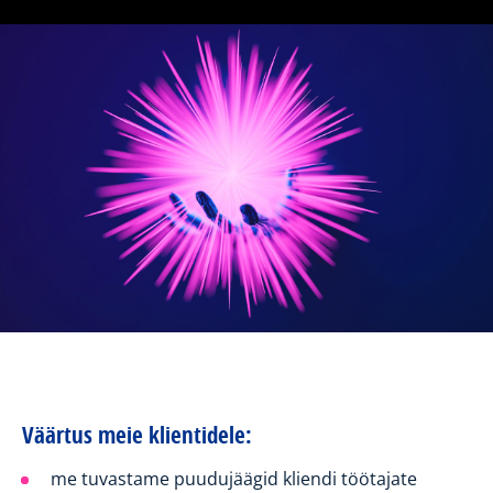
Väärtus meie klientidele:
me tuvastame puudujäägid kliendi töötajate