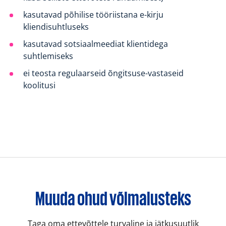
kasutavad põhilise tööriistana e-kirju
kliendisuhtluseks
kasutavad sotsiaalmeediat klientidega
suhtlemiseks
ei teosta regulaarseid õngitsuse-vastaseid
koolitusi
Muuda ohud võimalusteks
Taga oma ettevõttele turvaline ja jätkusuutlik