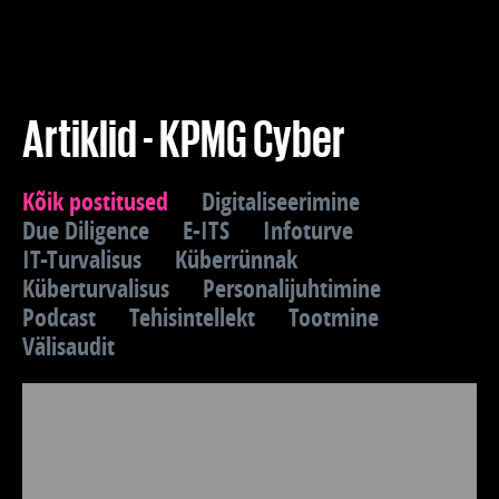
Koolitused
Paketid
Artiklid - KPMG Cyber
Meist
Kõik postitused
Digitaliseerimine
Due Diligence
E-ITS
Infoturve
IT-Turvalisus
Küberrünnak
Artiklid
Küberturvalisus
Personalijuhtimine
Podcast
Tehisintellekt
Tootmine
Välisaudit
Kontakt
Est
Eng
Fin