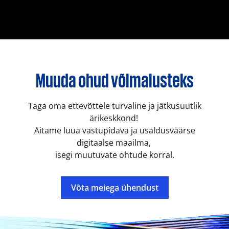
Muuda ohud võimalusteks
Taga oma ettevõttele turvaline ja jätkusuutlik
ärikeskkond!
Aitame luua vastupidava ja usaldusväärse
digitaalse maailma,
isegi muutuvate ohtude korral.
Võta meiega ühendust