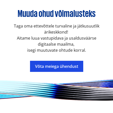
Muuda ohud võimalusteks
Taga oma ettevõttele turvaline ja jätkusuutlik
ärikeskkond!
Aitame luua vastupidava ja usaldusväärse
digitaalse maailma,
isegi muutuvate ohtude korral.
Võta meiega ühendust