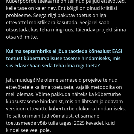
Küberpöörde teekaarte on tellinud paljud ettevõtted,
kelle tase on ka erinev. Ent kõigil on olnud kriitilisi
probleeme. Seega riigi pakutav toetus on iga
ettevõttel mõistlik ära kasutada. Seejärel saab
otsustada, kas teha mingi uus, täiendav projekt sinna
otsa või mitte.
Kui ma septembriks ei jõua taotleda kõnealust EASi
toetust küberturvalisuse taseme hindamiseks, mis
siis edasi? Saan seda teha ilma riigi toeta?
Jah, muidugi! Me oleme sarnaseid projekte teinud
ettevõtetele ka ilma toetuseta, vajalik metoodika on
meil olemas. Võime pakkuda näiteks ka küberturbe
küpsustaseme hindamist, mis on lihtsam ja odavam
versioon ettevõtte küberturbe olukorra hindamiseks.
Teisalt on mainitud võimalust, et sarnane
toetusmeede võib tulla tagasi 2025 kevadel, kuid
kindel see veel pole.