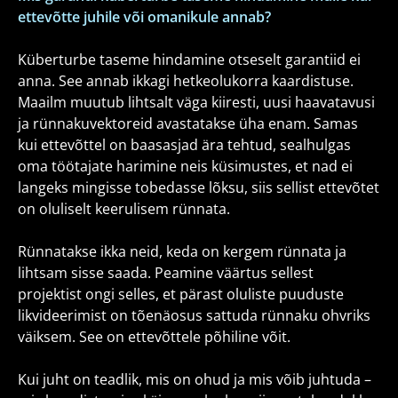
ettevõtte juhile või omanikule annab?
Küberturbe taseme hindamine otseselt garantiid ei
anna. See annab ikkagi hetkeolukorra kaardistuse.
Maailm muutub lihtsalt väga kiiresti, uusi haavatavusi
ja rünnakuvektoreid avastatakse üha enam. Samas
kui ettevõttel on baasasjad ära tehtud, sealhulgas
oma töötajate harimine neis küsimustes, et nad ei
langeks mingisse tobedasse lõksu, siis sellist ettevõtet
on oluliselt keerulisem rünnata.
Rünnatakse ikka neid, keda on kergem rünnata ja
lihtsam sisse saada. Peamine väärtus sellest
projektist ongi selles, et pärast oluliste puuduste
likvideerimist on tõenäosus sattuda rünnaku ohvriks
väiksem. See on ettevõttele põhiline võit.
Kui juht on teadlik, mis on ohud ja mis võib juhtuda –