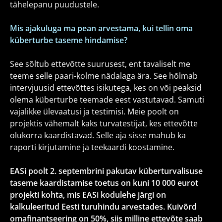
tähelepanu puudustele.
Mis ajakuluga ma pean arvestama, kui tellin oma
küberturbe taseme hindamise?
See sõltub ettevõtte suurusest, ent tavaliselt me
teeme selle paari-kolme nädalaga ära. See hõlmab
intervjuusid ettevõttes isikutega, kes on või peaksid
olema küberturbe teemade eest vastutavad. Samuti
vajalikke ülevaatusi ja testimisi. Meie poolt on
projektis vähemalt kaks turvatestijat, kes ettevõtte
olukorra kaardistavad. Selle aja sisse mahub ka
raporti kirjutamine ja teekaardi koostamine.
EASi poolt 2. septembrini pakutav küberturvalisuse
taseme kaardistamise toetus on kuni 10 000 eurot
projekti kohta, mis EASi kodulehe järgi on
kalkuleeritud Eesti turuhindu arvestades. Kuivõrd
omafinantseering on 50%, siis milline ettevõte saab