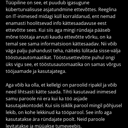
Tüüpiline on see, et puudub igasugune
küberturvalisuse asjatundmine ettevõttes. Reeglina
on IT-inimesed midagi küll korraldanud, ent nemad
enamasti hoolitsevad info kättesaadavuse eest
ettevõtte sees. Kui siis aga mingi ründaja pääseb
mõne töötaja arvuti kaudu ettevõtte võrku, on ka
temal see sama informatsioon kättesaadav. Nii võib
väga palju pahandust teha, näiteks lülitada sisse-välja
tööstusautomaatikat. Tööstusettevõtte puhul ongi
üks vigu see, et tööstusautomaatika on samas võrgus
tööjaamade ja kasutajatega.
Aga võib ka olla, et kellelgi on paroolid ripakil ja võib
need lihtsasti kätte saada. Tihti kasutavad inimesed
samu paroole nii era kui ka töö asjade
kasutajakontodel. Kui siis isiklik parool mingil põhjusel
lekib, on kohe lekkinud ka tööparool. See info aga
kasutatakse ära ründajate poolt. Neid paroole
levitatakse ja müüakse tumeveebis.