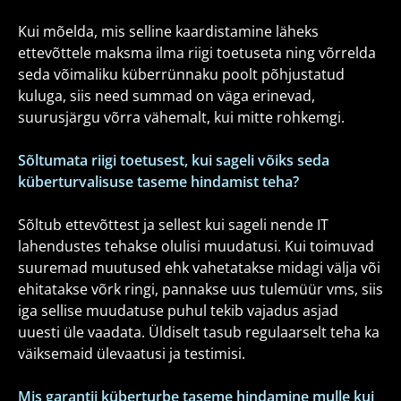
Kui mõelda, mis selline kaardistamine läheks
ettevõttele maksma ilma riigi toetuseta ning võrrelda
seda võimaliku küberrünnaku poolt põhjustatud
kuluga, siis need summad on väga erinevad,
suurusjärgu võrra vähemalt, kui mitte rohkemgi.
Sõltumata riigi toetusest, kui sageli võiks seda
küberturvalisuse taseme hindamist teha?
Sõltub ettevõttest ja sellest kui sageli nende IT
lahendustes tehakse olulisi muudatusi. Kui toimuvad
suuremad muutused ehk vahetatakse midagi välja või
ehitatakse võrk ringi, pannakse uus tulemüür vms, siis
iga sellise muudatuse puhul tekib vajadus asjad
uuesti üle vaadata. Üldiselt tasub regulaarselt teha ka
väiksemaid ülevaatusi ja testimisi.
Mis garantii küberturbe taseme hindamine mulle kui