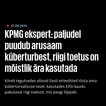
Koolitused
Paketid
22.08 2024
KPMG ekspert: paljudel
Meist
puudub arusaam
küberturbest, riigi toetus on
Artiklid
mõistlik ära kasutada
Kontakt
Kiirelt tegutsedes võivad Eesti ettevõtted tõsta oma
küberturvalisuse taset, kasutades EASi kaudu
Est
Eng
Fin
pakutavat riigi toetust, mis peagi lõppeb.