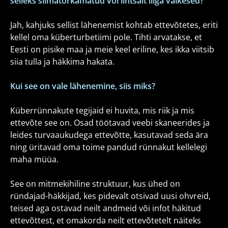
selleks silmatorkamatud või lihtsalt liiga väikesed?
Jah, kahjuks sellist lähenemist kohtab ettevõtetes, eriti
kellel oma küberturbetiimi pole. Tihti arvatakse, et
Eesti on pisike maa ja meie keel eriline, kes ikka viitsib
siia tulla ja häkkima hakata.
Kui see on vale lähenemine, siis miks?
Küberrünnakute tegijaid ei huvita, mis riik ja mis
ettevõte see on. Osad töötavad veebi skaneerides ja
leides turvaaukudega ettevõtte, kasutavad seda ära
ning üritavad oma toime pandud rünnakut kellelegi
maha müüa.
See on mitmekihiline struktuur, kus ühed on
ründajad-häkkijad, kes pidevalt otsivad uusi ohvreid,
teised aga ostavad neilt andmeid või infot häkitud
ettevõttest, et omakorda neilt ettevõtetelt näiteks