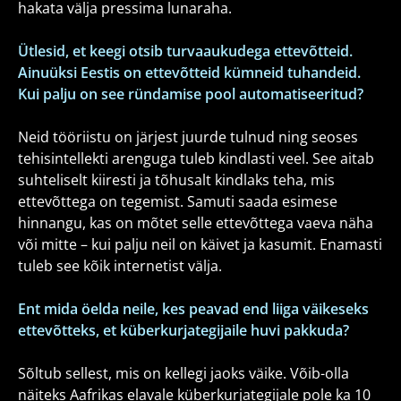
hakata välja pressima lunaraha.
Ütlesid, et keegi otsib turvaaukudega ettevõtteid.
Ainuüksi Eestis on ettevõtteid kümneid tuhandeid.
Kui palju on see ründamise pool automatiseeritud?
Neid tööriistu on järjest juurde tulnud ning seoses
tehisintellekti arenguga tuleb kindlasti veel. See aitab
suhteliselt kiiresti ja tõhusalt kindlaks teha, mis
ettevõttega on tegemist. Samuti saada esimese
hinnangu, kas on mõtet selle ettevõttega vaeva näha
või mitte – kui palju neil on käivet ja kasumit. Enamasti
tuleb see kõik internetist välja.
Ent mida öelda neile, kes peavad end liiga väikeseks
ettevõtteks, et küberkurjategijaile huvi pakkuda?
Sõltub sellest, mis on kellegi jaoks väike. Võib-olla
näiteks Aafrikas elavale küberkurjategijale pole ka 10