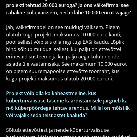
projekti tehtud 20 000 euroga? Ja ons väikefirmal see
rahaline kulu väiksem, neil ei lähe 10 000 eurot vajagi?
Jah, väikefirmadel on see muidugi väiksem. Pigem
ulatub kogu projekti maksumus 10 000 euro kanti,
pool sellest võib siis olla riigi tugi EASi kaudu. Lõplik
hind sõltub muidugi sellest, kui palju on ettevõttel
erinevaid süsteeme ja kui palju aega kulub nende
asjade üle vaatamiseks. See maksimum 10 000 eurot
on pigem suuremapoolse ettevõtte töömaht, kus
kogu projekti maksumus ulatub 20 000 euroni.
Projekt võib olla ka kaheastmeline, kus
küberturvalisuse taseme kaardistamisele järgneb ka
n-ö küberpöördega tehtav arendus. Millal on mõistlik
või vajalik seda teist astet kaaluda?
Sõltub ettevõttest ja nende küberturvalisuse