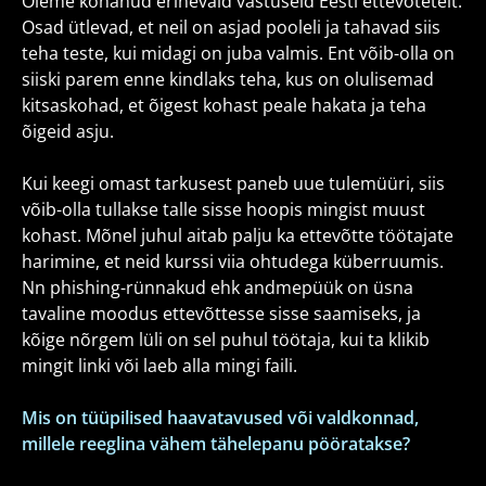
Oleme kohanud erinevaid vastuseid Eesti ettevõtetelt.
Osad ütlevad, et neil on asjad pooleli ja tahavad siis
teha teste, kui midagi on juba valmis. Ent võib-olla on
siiski parem enne kindlaks teha, kus on olulisemad
kitsaskohad, et õigest kohast peale hakata ja teha
õigeid asju.
Kui keegi omast tarkusest paneb uue tulemüüri, siis
võib-olla tullakse talle sisse hoopis mingist muust
kohast. Mõnel juhul aitab palju ka ettevõtte töötajate
harimine, et neid kurssi viia ohtudega küberruumis.
Nn phishing-rünnakud ehk andmepüük on üsna
tavaline moodus ettevõttesse sisse saamiseks, ja
kõige nõrgem lüli on sel puhul töötaja, kui ta klikib
mingit linki või laeb alla mingi faili.
Mis on tüüpilised haavatavused või valdkonnad,
millele reeglina vähem tähelepanu pööratakse?