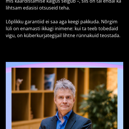
mis kaardistamise käigus selgub –, siis on tal endal ka
lihtsam edasisi otsuseid teha.
Lõplikku garantiid ei saa aga keegi pakkuda. Nõrgim
lüli on enamasti ikkagi inimene: kui ta teeb tobedaid
vigu, on küberkurjategijail lihtne rünnakuid teostada.