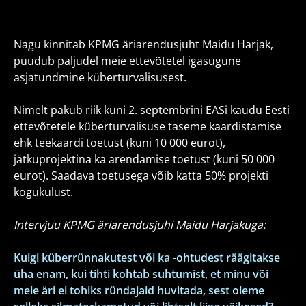
Nagu kinnitab KPMG äriarendusjuht Maidu Harjak,
puudub paljudel meie ettevõtetel igasugune
asjatundmine küberturvalisusest.
Nimelt pakub riik kuni 2. septembrini EASi kaudu Eesti
ettevõtetele küberturvalisuse taseme kaardistamise
ehk teekaardi toetust (kuni 10 000 eurot),
jätkuprojektina ka arendamise toetust (kuni 50 000
eurot). Saadava toetusega võib katta 50% projekti
kogukulust.
Intervjuu KPMG äriarendusjuhi Maidu Harjakuga:
Kuigi küberrünnakutest või ka -ohtudest räägitakse
üha enam, kui tihti kohtab suhtumist, et minu või
meie äri ei tohiks ründajaid huvitada, sest oleme