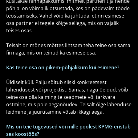
küsitakse hinnapakkumisi mitmelt partnerilt ja nende
põhjal on võimalik otsustada, kes on pädevaim tööde
teostamiseks. Vahel võib ka juhtuda, et nn esimese
osa partner ei tegele kõige sellega, mis on vajalik
teises osas.
Teisalt on mõnes mõttes lihtsam teha teine osa sama
firmaga, mis on teinud ka esimese osa.
Kas teine osa on pikem-põhjalikum kui esimene?
Üldiselt küll. Palju sõltub siiski konkreetsest
lahendusest või projektist. Samas, nagu öeldud, võib
teine osa olla ka mingite seadmete või tarkvara
ostmine, mis pole aeganõudev. Teisalt õige lahenduse
leidmine ja juurutamine võtab ikkagi aega.
Mis on teie tugevused või mille poolest KPMG eristub
ses koostöös?