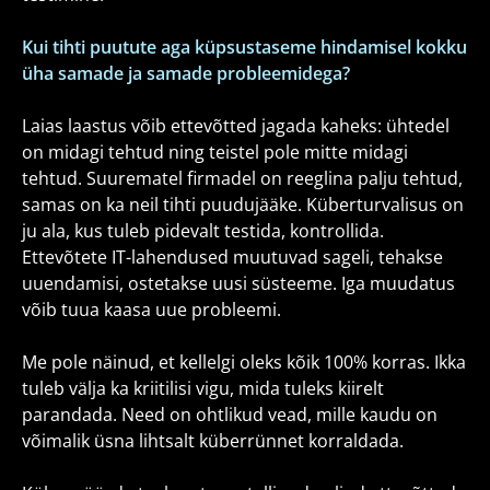
Kui tihti puutute aga küpsustaseme hindamisel kokku
üha samade ja samade probleemidega?
Laias laastus võib ettevõtted jagada kaheks: ühtedel
on midagi tehtud ning teistel pole mitte midagi
tehtud. Suurematel firmadel on reeglina palju tehtud,
samas on ka neil tihti puudujääke. Küberturvalisus on
ju ala, kus tuleb pidevalt testida, kontrollida.
Ettevõtete IT-lahendused muutuvad sageli, tehakse
uuendamisi, ostetakse uusi süsteeme. Iga muudatus
võib tuua kaasa uue probleemi.
Me pole näinud, et kellelgi oleks kõik 100% korras. Ikka
tuleb välja ka kriitilisi vigu, mida tuleks kiirelt
parandada. Need on ohtlikud vead, mille kaudu on
võimalik üsna lihtsalt küberrünnet korraldada.