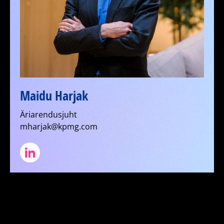
Maidu Harjak
Äriarendusjuht
mharjak@kpmg.com