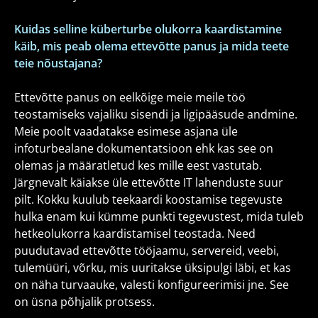
Kuidas selline küberturbe olukorra kaardistamine
käib, mis peab olema ettevõtte panus ja mida teete
teie nõustajana?
Ettevõtte panus on eelkõige meie meile töö
teostamiseks vajaliku sisendi ja ligipääsude andmine.
Meie poolt vaadatakse esimese asjana üle
infoturbealane dokumentatsioon ehk kas see on
olemas ja määratletud kes mille eest vastutab.
Järgnevalt käiakse üle ettevõtte IT lahenduste suur
pilt. Kokku kuulub teekaardi koostamise tegevuste
hulka enam kui kümme punkti tegevustest, mida tuleb
hetkeolukorra kaardistamisel teostada. Need
puudutavad ettevõtte tööjaamu, servereid, veebi,
tulemüüri, võrku, mis uuritakse üksipulgi läbi, et kas
on näha turvaauke, valesti konfigureerimisi jne. See
on üsna põhjalik protsess.