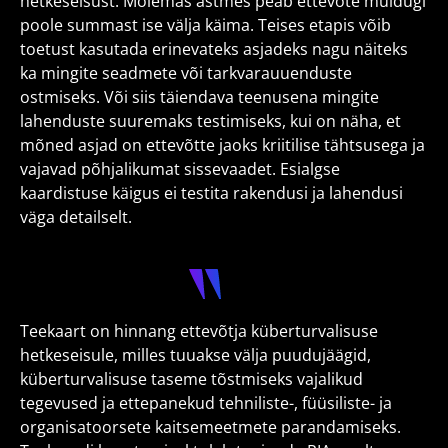
hetkeseisust. Mõlemas astmes peab ettevõte muidugi
poole summast ise välja käima. Teises etapis võib
toetust kasutada erinevateks asjadeks nagu näiteks
ka mingite seadmete või tarkvarauuenduste
ostmiseks. Või siis täiendava teenusena mingite
lahenduste suuremaks testimiseks, kui on näha, et
mõned asjad on ettevõtte jaoks kriitilise tähtsusega ja
vajavad põhjalikumat sissevaadet. Esialgse
kaardistuse käigus ei testita rakendusi ja lahendusi
väga detailselt.
Teekaart on hinnang ettevõtja küberturvalisuse
hetkeseisule, milles tuuakse välja puudujäägid,
küberturvalisuse taseme tõstmiseks vajalikud
tegevused ja ettepanekud tehniliste-​, füüsiliste-​ ja
organisatoorsete kaitsemeetmete parandamiseks.