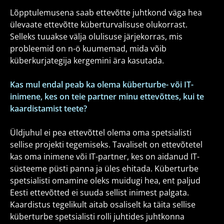
Lõpptulemusena saab ettevõtte juhtkond väga hea
ülevaate ettevõtte küberturvalisuse olukorrast.
Selleks tuuakse välja olulisuse järjekorras, mis
probleemid on n-ö kuumemad, mida võib
küberkurjategija kergemini ära kasutada.
Kas mul endal peab ka olema küberturbe- või IT-
inimene, kes on teie partner minu ettevõttes, kui te
kaardistamist teete?
Üldjuhul ei pea ettevõttel olema oma spetsialisti
sellise projekti tegemiseks. Tavaliselt on ettevõtetel
kas oma inimene või IT-partner, kes on aidanud IT-
süsteeme püsti panna ja üles ehitada. Küberturbe
spetsialisti omamine oleks muidugi hea, ent paljud
Eesti ettevõtted ei suuda sellist inimest palgata.
Kaardistus tegelikult aitab osaliselt ka täita sellise
küberturbe spetsialisti rolli juhtides juhtkonna