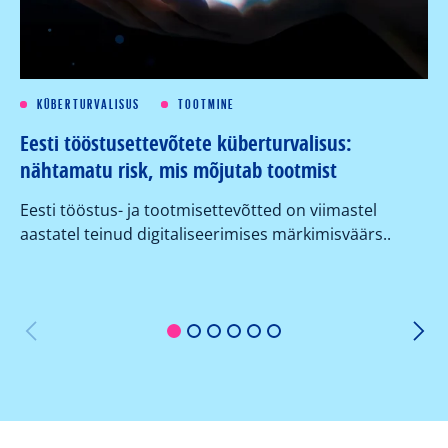
KÜBERTURVALISUS
TOOTMINE
Eesti tööstusettevõtete küberturvalisus:
Kü
nähtamatu risk, mis mõjutab tootmist
su
ko
Eesti tööstus- ja tootmisettevõtted on viimastel
aastatel teinud digitaliseerimises märkimisväärs..
Or
er
1
2
3
4
5
6