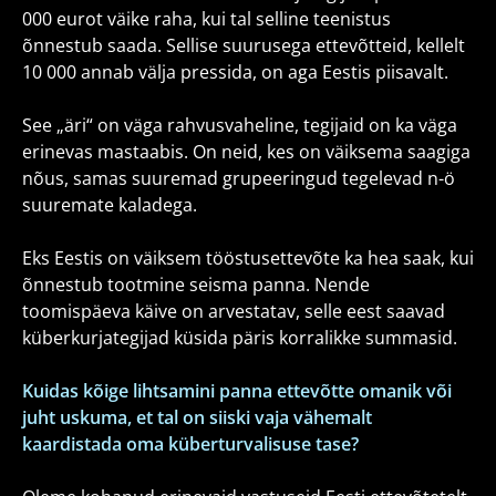
000 eurot väike raha, kui tal selline teenistus
õnnestub saada. Sellise suurusega ettevõtteid, kellelt
10 000 annab välja pressida, on aga Eestis piisavalt.
See „äri“ on väga rahvusvaheline, tegijaid on ka väga
erinevas mastaabis. On neid, kes on väiksema saagiga
nõus, samas suuremad grupeeringud tegelevad n-ö
suuremate kaladega.
Eks Eestis on väiksem tööstusettevõte ka hea saak, kui
õnnestub tootmine seisma panna. Nende
toomispäeva käive on arvestatav, selle eest saavad
küberkurjategijad küsida päris korralikke summasid.
Kuidas kõige lihtsamini panna ettevõtte omanik või
juht uskuma, et tal on siiski vaja vähemalt
kaardistada oma küberturvalisuse tase?