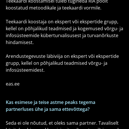
Teekaardi koostamisel tuleb tugineda RIA poolt
koostatud metoodikale ja teekaardi vormile.
Teekaardi koostaja on ekspert või ekspertide grupp,
kellel on põhjalikud teadmised ja kogemused võrgu-​ ja
infosüsteemide küberturvalisusest ja turvanõrkuste
hindamisest.
Arendustegevuste läbiviija on ekspert või ekspertide
grupp, kellel on põhjalikud teadmised võrgu-​ ja
infosüsteemidest.
eas.ee
Kas esimese ja teise astme peaks tegema
partnerluses ühe ja sama ettevõttega?
Seda ei ole nõutud, et oleks sama partner. Tavaliselt