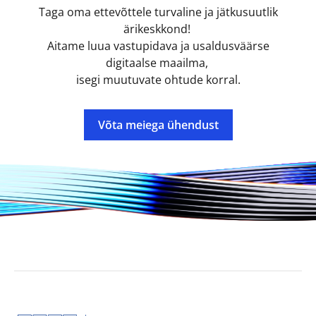
Taga oma ettevõttele turvaline ja jätkusuutlik
ärikeskkond!
Aitame luua vastupidava ja usaldusväärse
digitaalse maailma,
isegi muutuvate ohtude korral.
Võta meiega ühendust