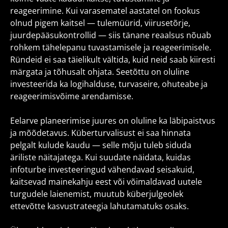
reageerimine. Kui varasematel aastatel on fookus
olnud pigem kaitsel — tulemüürid, viirusetõrje,
juurdepääsukontrollid — siis tänane reaalsus nõuab
rohkem tähelepanu tuvastamisele ja reageerimisele.
Ründeid ei saa täielikult vältida, kuid neid saab kiiresti
märgata ja tõhusalt ohjata. Seetõttu on oluline
investeerida ka logihalduse, turvaseire, ohuteabe ja
reageerimisvõime arendamisse.
Eelarve planeerimise juures on oluline ka läbipaistvus
ja mõõdetavus. Küberturvalisust ei saa hinnata
pelgalt kulude kaudu — selle mõju tuleb siduda
äriliste näitajatega. Kui suudate näidata, kuidas
infoturbe investeeringud vähendavad seisakuid,
kaitsevad mainekahju eest või võimaldavad uutele
turgudele laienemist, muutub küberjulgeolek
ettevõtte kasvustrateegia lahutamatuks osaks.