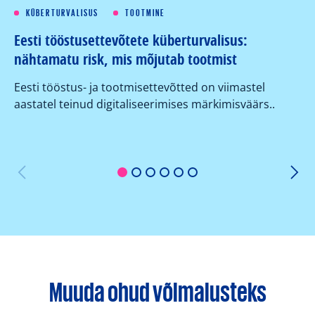
KÜBERTURVALISUS
TOOTMINE
Eesti tööstusettevõtete küberturvalisus:
Kü
nähtamatu risk, mis mõjutab tootmist
su
ko
Eesti tööstus- ja tootmisettevõtted on viimastel
aastatel teinud digitaliseerimises märkimisväärs..
Or
er
1
2
3
4
5
6
Muuda ohud võimalusteks