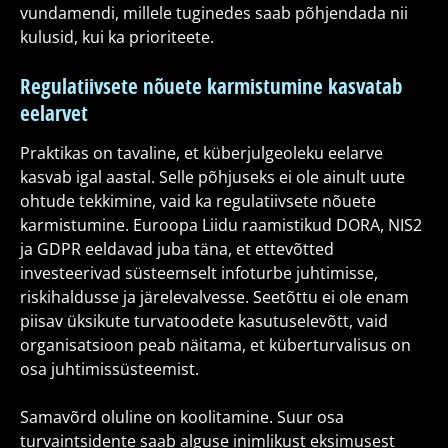
vundamendi, millele tuginedes saab põhjendada nii
kulusid, kui ka prioriteete.
Regulatiivsete nõuete karmistumine kasvatab
eelarvet
Praktikas on tavaline, et küberjulgeoleku eelarve
kasvab igal aastal. Selle põhjuseks ei ole ainult uute
ohtude tekkimine, vaid ka regulatiivsete nõuete
karmistumine. Euroopa Liidu raamistikud DORA, NIS2
ja GDPR eeldavad juba täna, et ettevõtted
investeerivad süsteemselt infoturbe juhtimisse,
riskihaldusse ja järelevalvesse. Seetõttu ei ole enam
piisav üksikute turvatoodete kasutuselevõtt, vaid
organisatsioon peab näitama, et küberturvalisus on
osa juhtimissüsteemist.
Samavõrd oluline on koolitamine. Suur osa
turvaintsidente saab alguse inimlikust eksimusest