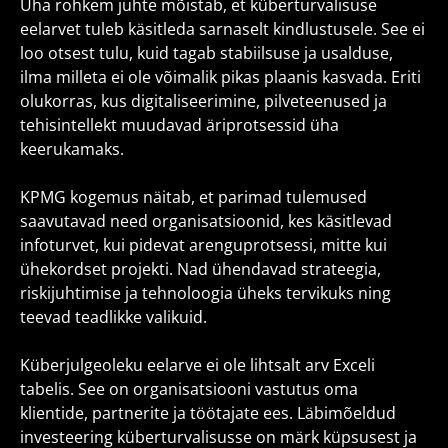
Üha rohkem juhte mõistab, et küberturvalisuse
eelarvet tuleb käsitleda sarnaselt kindlustusele. See ei
loo otsest tulu, kuid tagab stabiilsuse ja usalduse,
ilma milleta ei ole võimalik pikas plaanis kasvada. Eriti
olukorras, kus digitaliseerimine, pilveteenused ja
tehisintellekt muudavad äriprotsessid üha
keerukamaks.
KPMG kogemus näitab, et parimad tulemused
saavutavad need organisatsioonid, kes käsitlevad
infoturvet, kui pidevat arenguprotsessi, mitte kui
ühekordset projekti. Nad ühendavad strateegia,
riskijuhtimise ja tehnoloogia üheks tervikuks ning
teevad teadlikke valikuid.
Küberjulgeoleku eelarve ei ole lihtsalt arv Exceli
tabelis. See on organisatsiooni vastutus oma
klientide, partnerite ja töötajate ees. Läbimõeldud
investeering küberturvalisusse on märk küpsusest ja