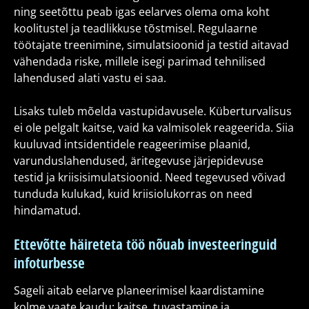
ning seetõttu peab igas eelarves olema oma koht
koolitustel ja teadlikkuse tõstmisel. Regulaarne
töötajate treenimine, simulatsioonid ja testid aitavad
vähendada riske, millele isegi parimad tehnilised
lahendused alati vastu ei saa.
Lisaks tuleb mõelda vastupidavusele. Küberturvalisus
ei ole pelgalt kaitse, vaid ka valmisolek reageerida. Siia
kuuluvad intsidentidele reageerimise plaanid,
varunduslahendused, äritegevuse järjepidevuse
testid ja kriisisimulatsioonid. Need tegevused võivad
tunduda kulukad, kuid kriisiolukorras on need
hindamatud.
Ettevõtte häireteta töö nõuab investeeringuid
infoturbesse
Sageli aitab eelarve planeerimisel kaardistamine
kolme vaate kaudu: kaitse, tuvastamine ja