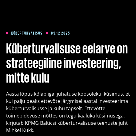
Koolitused
Paketid
KÜBERTURVALISUS
09.12 2025
Küberturvalisuse eelarve on
Meist
strateegiline investeering,
mitte kulu
Artiklid
Aasta lõpus kõlab igal juhatuse koosolekul küsimus, et
Kontakt
kui palju peaks ettevõte järgmisel aastal investeerima
küberturvalisusse ja kuhu täpselt. Ettevõtte
Est
Eng
Fin
toimepidevuse mõttes on tegu kaaluka küsimusega,
kirjutab KPMG Balticsi küberturvalisuse teenuste juht
Mihkel Kukk.