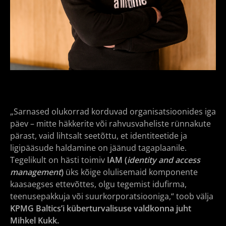
„Sarnased olukorrad korduvad organisatsioonides iga
päev – mitte häkkerite või rahvusvaheliste rünnakute
pärast, vaid lihtsalt seetõttu, et identiteetide ja
ligipääsude haldamine on jäänud tagaplaanile.
Tegelikult on hästi toimiv
IAM (
identity and access
management
)
üks kõige olulisemaid komponente
kaasaegses ettevõttes, olgu tegemist idufirma,
teenusepakkuja või suurkorporatsiooniga,“ toob välja
KPMG Baltics’i küberturvalisuse valdkonna juht
Mihkel Kukk.