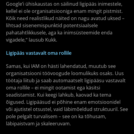
Google’i ühiskaustas on säilinud ligipääs inimestele,
kellel ei ole organisatsiooniga enam mingit pistmist.
Kõik need realistlikud näited on nagu avatud uksed –
lihtsad sisenemispunktid potentsiaalsele
pahatahtlikkusele, aga ka inimsüsteemide enda
vigadele,“ lausub Kukk.
Ligipääs vastavalt oma rollile
Samas, kui IAM on hästi lahendatud, muutub see
organisatsiooni töövoogude loomulikuks osaks. Uus
töötaja liitub ja saab automaatselt ligipääsu vastavalt
oma rollile – ei mingit ootamist ega käsitsi
seadistamist. Kui keegi lahkub, kaovad ka tema
õigused. Ligipääsud ei põhine enam emotsioonidel
või ajutistel otsustel, vaid läbimõeldud struktuuril. See
pole pelgalt turvalisem – see on ka tõhusam,
läbipaistvam ja skaleeruvam.