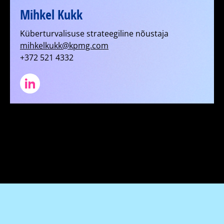
Mihkel Kukk
Küberturvalisuse strateegiline nõustaja
mihkelkukk@kpmg.com
+372 521 4332