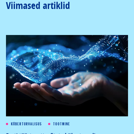
Viimased artiklid
KÜBERTURVALISUS
TOOTMINE