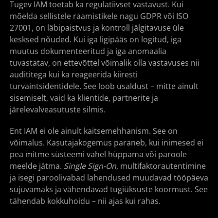
Tugev IAM toetab ka regulatiivset vastavust. Kui
mõelda sellistele raamistikele nagu GDPR või ISO
27001, on läbipaistvus ja kontroll jälgitavuse üle
kesksed nõuded. Kui iga ligipääs on logitud, iga
muutus dokumenteeritud ja iga anomaalia
tuvastatav, on ettevõttel võimalik olla vastavuses nii
audititega kui ka reageerida kiiresti
turvaintsidentidele. See loob usaldust – mitte ainult
sisemiselt, vaid ka klientide, partnerite ja
järelevalveasutuste silmis.
Ent IAM ei ole ainult kaitsemehhanism. See on
võimalus. Kasutajakogemus paraneb, kui inimesed ei
pea mitme süsteemi vahel hüppama või paroole
meelde jätma.
Single Sign-On
, multifaktorautentimine
ja isegi paroolivabad lahendused muudavad tööpäeva
sujuvamaks ja vähendavad tugiüksuste koormust. See
tähendab kokkuhoidu – nii ajas kui rahas.