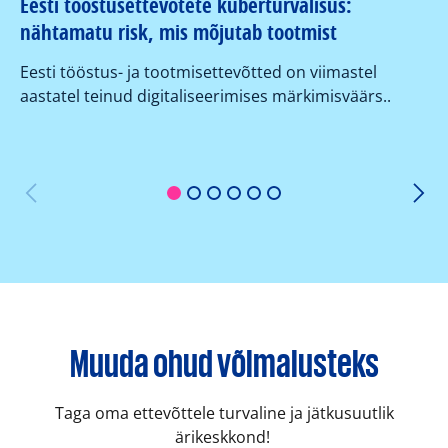
Eesti tööstusettevõtete küberturvalisus:
Kü
nähtamatu risk, mis mõjutab tootmist
su
ko
Eesti tööstus- ja tootmisettevõtted on viimastel
aastatel teinud digitaliseerimises märkimisväärs..
Or
er
1
2
3
4
5
6
Muuda ohud võimalusteks
Taga oma ettevõttele turvaline ja jätkusuutlik
ärikeskkond!