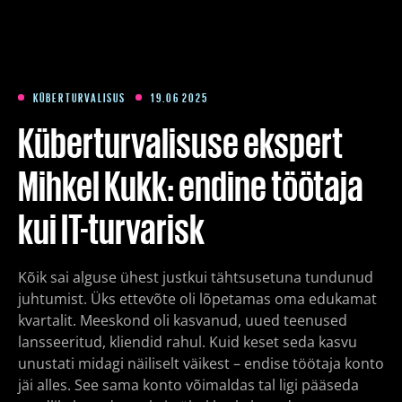
Koolitused
Paketid
KÜBERTURVALISUS
19.06 2025
Küberturvalisuse ekspert
Meist
Mihkel Kukk: endine töötaja
kui IT-turvarisk
Artiklid
Kõik sai alguse ühest justkui tähtsusetuna tundunud
Kontakt
juhtumist. Üks ettevõte oli lõpetamas oma edukamat
kvartalit. Meeskond oli kasvanud, uued teenused
Est
Eng
Fin
lansseeritud, kliendid rahul. Kuid keset seda kasvu
unustati midagi näiliselt väikest – endise töötaja konto
jäi alles. See sama konto võimaldas tal ligi pääseda