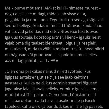
Me kipume mõtlema IAM-ist kui IT-inimeste murest –
nagu oleks see midagi, mida saab sisse osta,
paigaldada ja unustada. Tegelikult on see aga sügavalt
seotud sellega, kuidas inimesed töötavad, kuidas nad
vahetuvad ja kuidas nad ettevõttes väärtust loovad.
Iga uus töötaja, koostööpartner, klient – igaüks neist
vajab oma digitaalset identiteeti, õigusi ja reegleid,
mis ütlevad, mida ta võib ja mida mitte. Kui need piirid
on hägusad või puuduvad, siis pole küsimus selles,
kas
midagi juhtub, vaid
millal
.
„Olen oma praktikas näinud nii ettevõtteid, kus
ligipääs antakse "ajutiselt" ja see jääb kehtima
aastateks, kui ka neid, kus administraatori õigused
jagatakse laiali lihtsalt selleks, et mitte iga väiksemat
muudatust IT-lt paluda. Olen näinud ühiskontosid,
mille parool on teada tervele osakonnale ja Exceli
tabeleid, kuhu on kirja pandud, kes millele ligi pääseb.