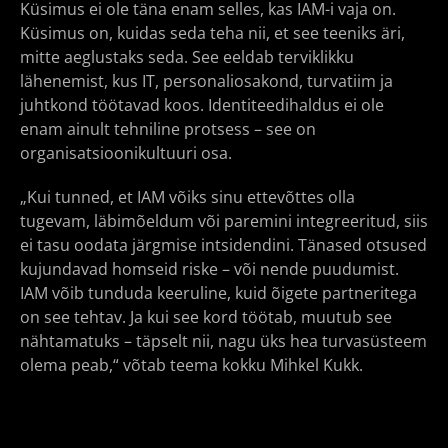
Küsimus ei ole täna enam selles, kas IAM-i vaja on.
Küsimus on, kuidas seda teha nii, et see teeniks äri,
mitte aeglustaks seda. See eeldab terviklikku
lähenemist, kus IT, personaliosakond, turvatiim ja
juhtkond töötavad koos. Identiteedihaldus ei ole
enam ainult tehniline protsess – see on
organisatsioonikultuuri osa.
„Kui tunned, et IAM võiks sinu ettevõttes olla
tugevam, läbimõeldum või paremini integreeritud, siis
ei tasu oodata järgmise intsidendini. Tänased otsused
kujundavad homseid riske – või nende puudumist.
IAM võib tunduda keeruline, kuid õigete partneritega
on see tehtav. Ja kui see kord töötab, muutub see
nähtamatuks – täpselt nii, nagu üks hea turvasüsteem
olema peab,“ võtab teema kokku Mihkel Kukk.