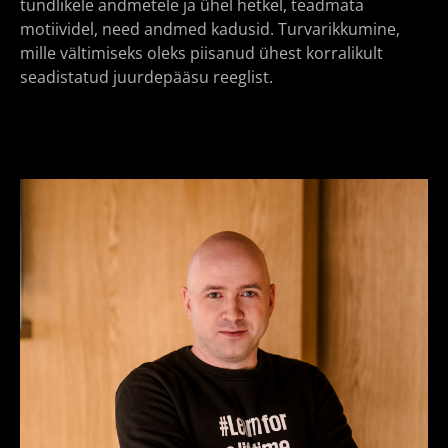
tundlikele andmetele ja ühel hetkel, teadmata
motiividel, need andmed kadusid. Turvarikkumine,
mille vältimiseks oleks piisanud ühest korralikult
seadistatud juurdepääsu reeglist.