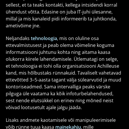
sellest, et ta teaks kontakti, kellega intsidendi korral
ühendust võtta. Edasine on juba IT-juhi ülesanne,
millal ja mis kanaleid pidi informeerib ta juhtkonda,
ametivõime jne.
Neljandaks
tehnoloogia
, mis on oluline osa
ettevalmistusest ja peab olema võimeline koguma
informatsiooni juhtunu kohta ning aitama kaasa
olukorra kiirele lahendamisele. Ütlematagi on selge,
et tehnoloogia ei tohi olla organisatsiooni Achilleuse
kand, mis hõlbustaks rünnakuid. Tavaliselt vahetavad
ettevõtted 3–5-aasta tagant välja sülearvutid ja muud
kontoriseadmed. Sama intervalliga peaks värske
pilguga üle vaatama ka kõik infoturbelahendused,
sest nende elutsükkel on erinev ning mõned neist
võivad lootusetult ajale jalgu jääda.
Lisaks andmete kaotamisele või manipuleerimisele
võib rünne tuua kaasa
mainekahju
, mille