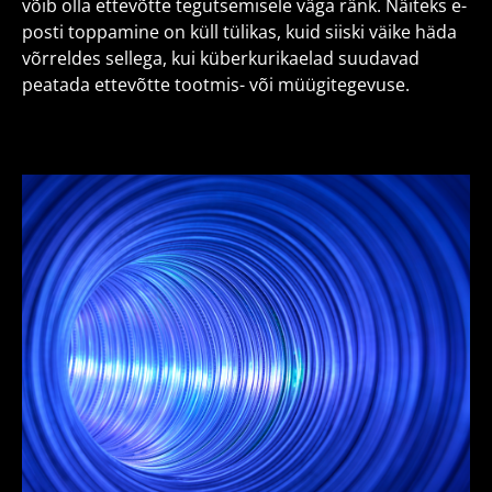
võib olla ettevõtte tegutsemisele väga ränk. Näiteks e-
posti toppamine on küll tülikas, kuid siiski väike häda
võrreldes sellega, kui küberkurikaelad suudavad
peatada ettevõtte tootmis- või müügitegevuse.