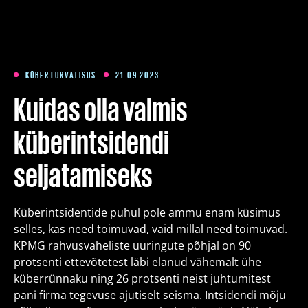
Koolitused
Paketid
KÜBERTURVALISUS
21.09 2023
Kuidas olla valmis
Meist
küberintsidendi
seljatamiseks
Artiklid
Küberintsidentide puhul pole ammu enam küsimus
Kontakt
selles, kas need toimuvad, vaid millal need toimuvad.
KPMG rahvusvaheliste uuringute põhjal on 90
Est
Eng
Fin
protsenti ettevõtetest läbi elanud vähemalt ühe
küberrünnaku ning 26 protsenti neist juhtumitest
pani firma tegevuse ajutiselt seisma. Intsidendi mõju