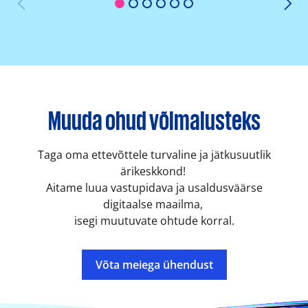
1
2
3
4
5
6
Muuda ohud võimalusteks
Taga oma ettevõttele turvaline ja jätkusuutlik
ärikeskkond!
Aitame luua vastupidava ja usaldusväärse
digitaalse maailma,
isegi muutuvate ohtude korral.
Võta meiega ühendust