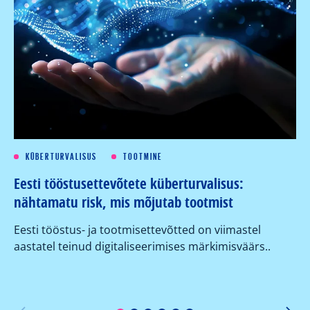
KÜBERTURVALISUS
TOOTMINE
Eesti tööstusettevõtete küberturvalisus:
Kü
nähtamatu risk, mis mõjutab tootmist
su
ko
Eesti tööstus- ja tootmisettevõtted on viimastel
aastatel teinud digitaliseerimises märkimisväärs..
Or
er