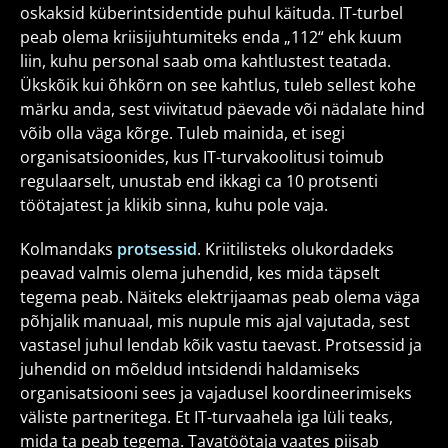
oskaksid küberintsidentide puhul käituda. IT-turbel
peab olema kriisijuhtumiteks enda „112“ ehk kuum
liin, kuhu personal saab oma kahtlustest teatada.
Ükskõik kui õhkõrn on see kahtlus, tuleb sellest kohe
märku anda, sest viivitatud päevade või nädalate hind
võib olla väga kõrge. Tuleb mainida, et isegi
organisatsioonides, kus IT-turvakoolitusi toimub
regulaarselt, unustab end ikkagi ca 10 protsenti
töötajatest ja klikib sinna, kuhu pole vaja.
Kolmandaks
protsessid
. Kriitilisteks olukordadeks
peavad valmis olema juhendid, kes mida täpselt
tegema peab. Näiteks elektrijaamas peab olema väga
põhjalik manuaal, mis nupule mis ajal vajutada, sest
vastasel juhul lendab kõik vastu taevast. Protsessid ja
juhendid on mõeldud intsidendi haldamiseks
organisatsiooni sees ja vajadusel koordineerimiseks
väliste partneritega. Et IT-turvaahela iga lüli teaks,
mida ta peab tegema. Tavatöötaja vaates piisab