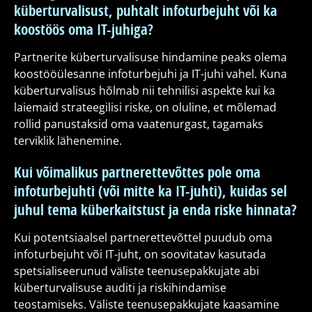
küberturvalisust, puhtalt infoturbejuht või ka
koostöös oma IT-juhiga?
Partnerite küberturvalisuse hindamine peaks olema
koostööülesanne infoturbejuhi ja IT-juhi vahel. Kuna
küberturvalisus hõlmab nii tehnilisi aspekte kui ka
laiemaid strateegilisi riske, on oluline, et mõlemad
rollid panustaksid oma vaatenurgast, tagamaks
terviklik lähenemine.
Kui võimalikus partnerettevõttes pole oma
infoturbejuhti (või mitte ka IT-juhti), kuidas sel
juhul tema küberkaitstust ja enda riske hinnata?
Kui potentsiaalsel partnerettevõttel puudub oma
infoturbejuht või IT-juht, on soovitatav kasutada
spetsialiseerunud väliste teenusepakkujate abi
küberturvalisuse auditi ja riskihindamise
teostamiseks. Väliste teenusepakkujate kaasamine