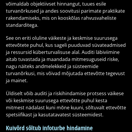
võimaldab objektiivset hinnangut, tuues esile
turvanõrkused ja andes soovitusi parimate praktikate
rakendamiseks, mis on kooskõlas rahvusvaheliste
standarditega.
See on eriti oluline väikeste ja keskmise suurusega
ettevõtete puhul, kus sageli puuduvad süvateadmised
ja ressursid küberturvalisuse alal. Auditi läbiviimine
aitab tuvastada ja maandada mitmesuguseid riske,
nagu näiteks andmelekkeid ja süsteemide
turvanõrkusi, mis võivad mõjutada ettevõtte tegevust
ja mainet.
Üldiselt võib auditi ja riskihindamise protsess väikese
või keskmise suurusega ettevõtte puhul kesta
mitmest nädalast kuni mõne kuuni, sõltuvalt ettevõtte
spetsiifikast ja kasutatavatest süsteemidest.
Kuivõrd sõltub infoturbe hindamine