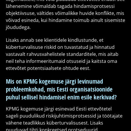
lähenemine võimaldab tagada hindamisprotsessi
objektiivsuse, vältides võimalikke huvide konflikte, mis
võivad esineda, kui hindamine toimub ainult sisemiste
jõududega.
Lisaks annab see klientidele kindlustunde, et
küberturvalisuse riskid on tuvastatud ja hinnatud
vastavalt rahvusvahelistele standarditele, mis aitab
neil teha informeeritumaid otsuseid ja kaitsta oma
ettevõtet potentsiaalsete ohtude eest.
Mis on KPMG kogemuse järgi levinumad
probleemkohad, mis Eesti organisatsioonide
puhul sellisel hindamisel enim esile kerkivad?
KPMG kogemuse järgi esinevad Eesti ettevõtetel
sageli puudulikud riskijuhtimisprotsessid ja töötajate
vähene teadlikkus küberturvalisusest. Lisaks
puuduvad tihti konkreetsed protseduurid