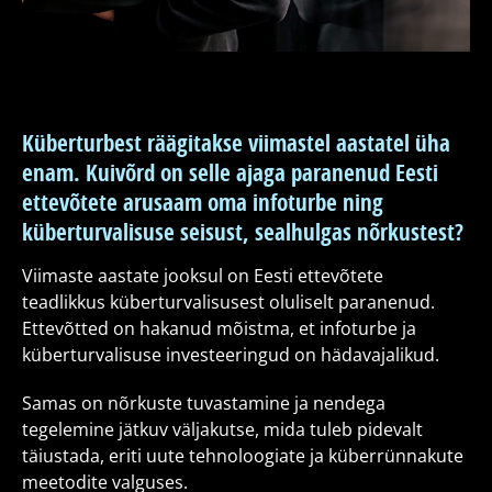
Küberturbest räägitakse viimastel aastatel üha
enam. Kuivõrd on selle ajaga paranenud Eesti
ettevõtete arusaam oma infoturbe ning
küberturvalisuse seisust, sealhulgas nõrkustest?
Viimaste aastate jooksul on Eesti ettevõtete
teadlikkus küberturvalisusest oluliselt paranenud.
Ettevõtted on hakanud mõistma, et infoturbe ja
küberturvalisuse investeeringud on hädavajalikud.
Samas on nõrkuste tuvastamine ja nendega
tegelemine jätkuv väljakutse, mida tuleb pidevalt
täiustada, eriti uute tehnoloogiate ja küberrünnakute
meetodite valguses.