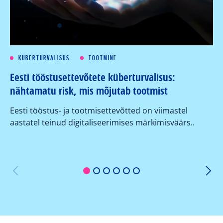
KÜBERTURVALISUS
TOOTMINE
Eesti tööstusettevõtete küberturvalisus:
Kü
nähtamatu risk, mis mõjutab tootmist
su
ko
Eesti tööstus- ja tootmisettevõtted on viimastel
aastatel teinud digitaliseerimises märkimisväärs..
Or
er
1
2
3
4
5
6