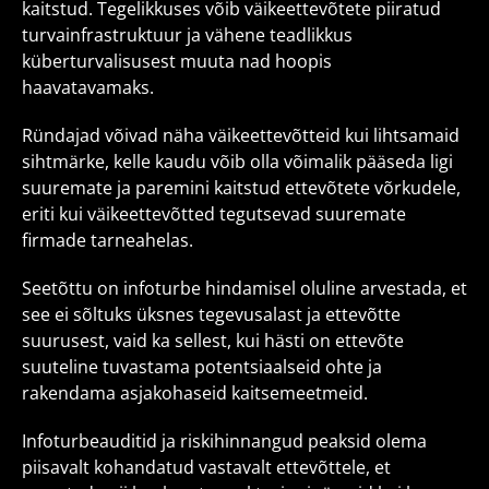
kaitstud. Tegelikkuses võib väikeettevõtete piiratud
turvainfrastruktuur ja vähene teadlikkus
küberturvalisusest muuta nad hoopis
haavatavamaks.
Ründajad võivad näha väikeettevõtteid kui lihtsamaid
sihtmärke, kelle kaudu võib olla võimalik pääseda ligi
suuremate ja paremini kaitstud ettevõtete võrkudele,
eriti kui väikeettevõtted tegutsevad suuremate
firmade tarneahelas.
Seetõttu on infoturbe hindamisel oluline arvestada, et
see ei sõltuks üksnes tegevusalast ja ettevõtte
suurusest, vaid ka sellest, kui hästi on ettevõte
suuteline tuvastama potentsiaalseid ohte ja
rakendama asjakohaseid kaitsemeetmeid.
Infoturbeauditid ja riskihinnangud peaksid olema
piisavalt kohandatud vastavalt ettevõttele, et