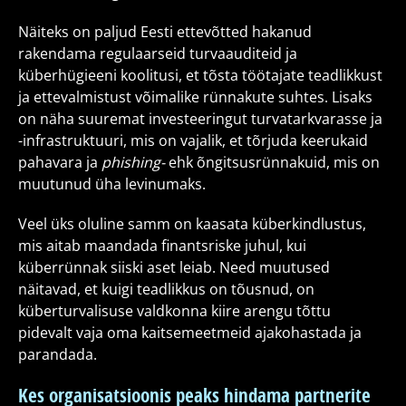
Näiteks on paljud Eesti ettevõtted hakanud
rakendama regulaarseid turvaauditeid ja
küberhügieeni koolitusi, et tõsta töötajate teadlikkust
ja ettevalmistust võimalike rünnakute suhtes. Lisaks
on näha suuremat investeeringut turvatarkvarasse ja
-infrastruktuuri, mis on vajalik, et tõrjuda keerukaid
pahavara ja
phishing-
ehk õngitsusrünnakuid, mis on
muutunud üha levinumaks.
Veel üks oluline samm on kaasata küberkindlustus,
mis aitab maandada finantsriske juhul, kui
küberrünnak siiski aset leiab. Need muutused
näitavad, et kuigi teadlikkus on tõusnud, on
küberturvalisuse valdkonna kiire arengu tõttu
pidevalt vaja oma kaitsemeetmeid ajakohastada ja
parandada.
Kes organisatsioonis peaks hindama partnerite