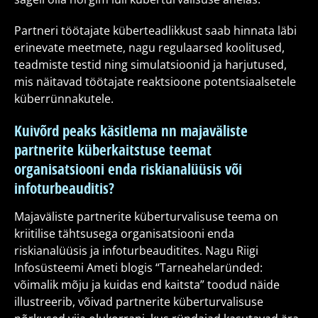
Partneri töötajate küberteadlikkust saab hinnata läbi
erinevate meetmete, nagu regulaarsed koolitused,
teadmiste testid ning simulatsioonid ja harjutused,
mis näitavad töötajate reaktsioone potentsiaalsetele
küberrünnakutele.
Kuivõrd peaks käsitlema nn majaväliste
partnerite küberkaitstuse teemat
organisatsiooni enda riskianalüüsis või
infoturbeauditis?
Majaväliste partnerite küberturvalisuse teema on
kriitilise tähtsusega organisatsiooni enda
riskianalüüsis ja infoturbeauditites. Nagu Riigi
Infosüsteemi Ameti blogis “Tarneahelaründed:
võimalik mõju ja kuidas end kaitsta” toodud näide
illustreerib, võivad partnerite küberturvalisuse