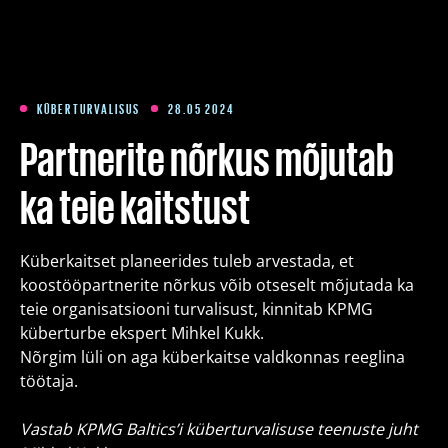
Koolitused
Paketid
KÜBERTURVALISUS
28.05 2024
Partnerite nõrkus mõjutab
Meist
ka teie kaitstust
Artiklid
Küberkaitset planeerides tuleb arvestada, et
koostööpartnerite nõrkus võib otseselt mõjutada ka
teie organisatsiooni turvalisust, kinnitab KPMG
Kontakt
küberturbe ekspert Mihkel Kukk.
Nõrgim lüli on aga küberkaitse valdkonnas reeglina
Est
Eng
Fin
töötaja.
Vastab KPMG Baltics’i küberturvalisuse teenuste juht