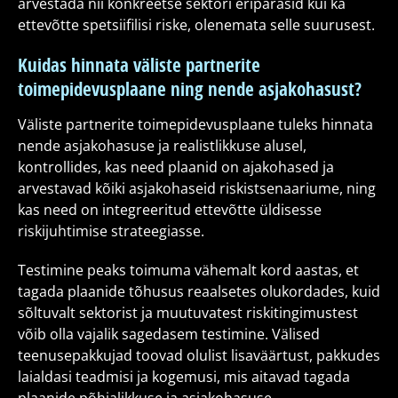
arvestada nii konkreetse sektori eripärasid kui ka
ettevõtte spetsiifilisi riske, olenemata selle suurusest.
Kuidas hinnata väliste partnerite
toimepidevusplaane ning nende asjakohasust?
Väliste partnerite toimepidevusplaane tuleks hinnata
nende asjakohasuse ja realistlikkuse alusel,
kontrollides, kas need plaanid on ajakohased ja
arvestavad kõiki asjakohaseid riskistsenaariume, ning
kas need on integreeritud ettevõtte üldisesse
riskijuhtimise strateegiasse.
Testimine peaks toimuma vähemalt kord aastas, et
tagada plaanide tõhusus reaalsetes olukordades, kuid
sõltuvalt sektorist ja muutuvatest riskitingimustest
võib olla vajalik sagedasem testimine. Välised
teenusepakkujad toovad olulist lisaväärtust, pakkudes
laialdasi teadmisi ja kogemusi, mis aitavad tagada