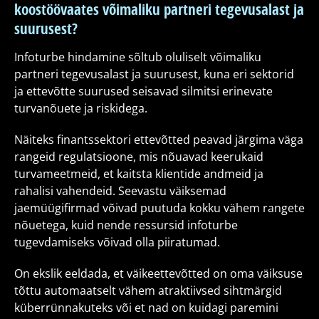
koostöövaates võimaliku partneri tegevusalast ja
suurusest?
Infoturbe hindamine sõltub oluliselt võimaliku
partneri tegevusalast ja suurusest, kuna eri sektorid
ja ettevõtte suurused seisavad silmitsi erinevate
turvanõuete ja riskidega.
Näiteks finantssektori ettevõtted peavad järgima väga
rangeid regulatsioone, mis nõuavad keerukaid
turvameetmeid, et kaitsta klientide andmeid ja
rahalisi vahendeid. Seevastu väiksemad
jaemüügifirmad võivad puutuda kokku vähem rangete
nõuetega, kuid nende ressursid infoturbe
tugevdamiseks võivad olla piiratumad.
On ekslik eeldada, et väikeettevõtted on oma väiksuse
tõttu automaatselt vähem atraktiivsed sihtmärgid
küberrünnakuteks või et nad on kuidagi paremini