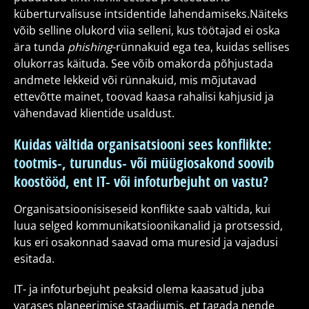
küberturvalisuse intsidentide lahendamiseks.Näiteks
võib selline olukord viia selleni, kus töötajad ei oska
ära tunda
phishing
-rünnakuid ega tea, kuidas sellises
olukorras käituda. See võib omakorda põhjustada
andmete lekkeid või rünnakuid, mis mõjutavad
ettevõtte mainet, toovad kaasa rahalisi kahjusid ja
vähendavad klientide usaldust.
Kuidas vältida organisatsiooni sees konflikte:
tootmis-, turundus- või müügiosakond soovib
koostööd, ent IT- või infoturbejuht on vastu?
Organisatsioonisiseseid konflikte saab vältida, kui
luua selged kommunikatsioonikanalid ja protsessid,
kus eri osakonnad saavad oma muresid ja vajadusi
esitada.
IT- ja infoturbejuht peaksid olema kaasatud juba
varases planeerimise staadiumis, et tagada nende