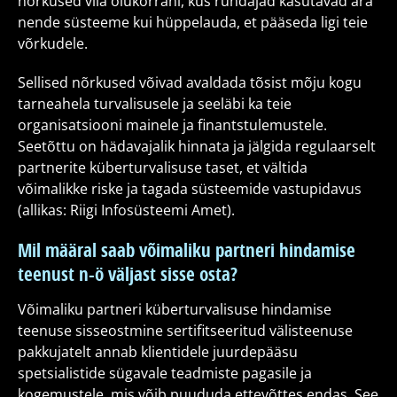
nõrkused viia olukorrani, kus ründajad kasutavad ära
nende süsteeme kui hüppelauda, et pääseda ligi teie
võrkudele.
Sellised nõrkused võivad avaldada tõsist mõju kogu
tarneahela turvalisusele ja seeläbi ka teie
organisatsiooni mainele ja finantstulemustele.
Seetõttu on hädavajalik hinnata ja jälgida regulaarselt
partnerite küberturvalisuse taset, et vältida
võimalikke riske ja tagada süsteemide vastupidavus
(allikas: Riigi Infosüsteemi Amet).
Mil määral saab võimaliku partneri hindamise
teenust n-ö väljast sisse osta?
Võimaliku partneri küberturvalisuse hindamise
teenuse sisseostmine sertifitseeritud välisteenuse
pakkujatelt annab klientidele juurdepääsu
spetsialistide sügavale teadmiste pagasile ja
kogemustele, mis võib puududa ettevõttes endas. See