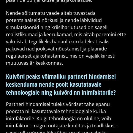
plaanide põhjalikkuse ja asjakohasuse.
Nende sõltumatu vaade aitab tuvastada
potentsiaalseid nõrkusi ja nende läbiviidud
simulatsioonid ning kriisiharjutused on sageli
realistlikumad ja keerukamad, mis aitab paremini ette
valmistab tegelikeks hädaolukordadeks. Lisaks
pakuvad nad jooksvat nõustamist ja plaanide
regulaarset ajakohastamist, mis on vajalik kiiresti
muutuvas ärikeskkonnas.
Kuivõrd peaks võimaliku partneri hindamisel
keskenduma nende poolt kasutatavale
tehnoloogiale ning kuivõrd nn inimfaktorile?
Partneri hindamisel tuleks võrdset tähelepanu
pöörata nii kasutatavale tehnoloogiale kui ka
inimfaktorile. Kuigi tehnoloogia on oluline, võib
inimfaktor – nagu töötajate koolitus ja teadlikkus –
sageli olla nõrgim lüli küberturvalisuse ahelas.