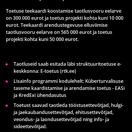
Toetuse teekaardi koostamise taotlusvooru eelarve
on 300 000 eurot ja toetus projekti kohta kuni 10 000
eurot. Teekaardi arendustegevuse elluviimise
taotlusvooru eelarve on 565 000 eurot ja toetus
projekti kohta kuni 50 000 eurot.
Taotluseid saab esitada läbi struktuuritoetuse e-​
keskkonna: E-toetus (rtk.ee)
Lisainfo programmi kodulehelt: Küberturvalisuse
taseme kaardistamise ja arendamise toetus - EASi
ja KredExi ühendasutus
Toetust saavad taotleda tööstusettevõtjad, hulgi-​
ja jaekaubandusettevõtjad, ehitusettevõtjad,
veondus-​ ja laondusettevõtjad ning info- ja
sideettevõtjad.