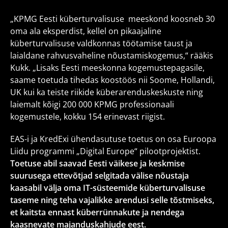
„KPMG Eesti küberturvalisuse meeskond koosneb 30
oma ala eksperdist, kellel on pikaajaline
küberturvalisuse valdkonnas töötamise taust ja
laialdane rahvusvaheline nõustamiskogemus,“ rääkis
Kukk. „Lisaks Eesti meeskonna kogemustepagasile,
saame toetuda tihedas koostöös nii Soome, Hollandi,
UK kui ka teiste riikide küberarenduskeskuste ning
laiemalt kõigi 200 000 KPMG professionaali
kogemustele, kokku 154 erinevast riigist.
EAS-i ja KredExi ühendasutuse toetus on osa Euroopa
Liidu programmi „Digital Europe“ pilootprojektist.
Toetuse abil saavad Eesti väikese ja keskmise
suurusega ettevõtjad selgitada välise nõustaja
kaasabil välja oma IT-süsteemide küberturvalisuse
taseme ning teha vajalikke arendusi selle tõstmiseks,
et kaitsta ennast küberrünnakute ja nendega
kaasnevate majanduskahjude eest.