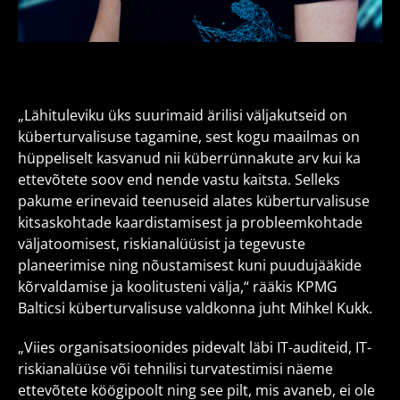
„Lähituleviku üks suurimaid ärilisi väljakutseid on
küberturvalisuse tagamine, sest kogu maailmas on
hüppeliselt kasvanud nii küberrünnakute arv kui ka
ettevõtete soov end nende vastu kaitsta. Selleks
pakume erinevaid teenuseid alates küberturvalisuse
kitsaskohtade kaardistamisest ja probleemkohtade
väljatoomisest, riskianalüüsist ja tegevuste
planeerimise ning nõustamisest kuni puudujääkide
kõrvaldamise ja koolitusteni välja,“ rääkis KPMG
Balticsi küberturvalisuse valdkonna juht Mihkel Kukk.
„Viies organisatsioonides pidevalt läbi IT-auditeid, IT-
riskianalüüse või tehnilisi turvatestimisi näeme
ettevõtete köögipoolt ning see pilt, mis avaneb, ei ole