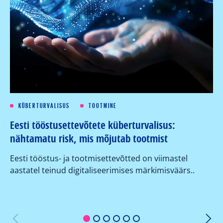
KÜBERTURVALISUS
TOOTMINE
Eesti tööstusettevõtete küberturvalisus:
Kü
nähtamatu risk, mis mõjutab tootmist
su
ko
Eesti tööstus- ja tootmisettevõtted on viimastel
aastatel teinud digitaliseerimises märkimisväärs..
Or
er
1
2
3
4
5
6