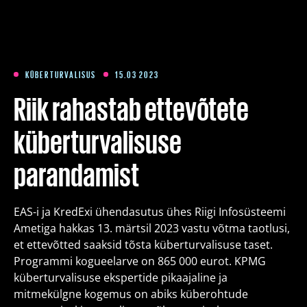
Koolitused
Paketid
KÜBERTURVALISUS
15.03 2023
Riik rahastab ettevõtete
Meist
küberturvalisuse
parandamist
Artiklid
EAS-i ja KredExi ühendasutus ühes Riigi Infosüsteemi
Kontakt
Ametiga hakkas 13. märtsil 2023 vastu võtma taotlusi,
et ettevõtted saaksid tõsta küberturvalisuse taset.
Est
Eng
Fin
Programmi kogueelarve on 865 000 eurot. KPMG
küberturvalisuse ekspertide pikaajaline ja
mitmekülgne kogemus on abiks küberohtude