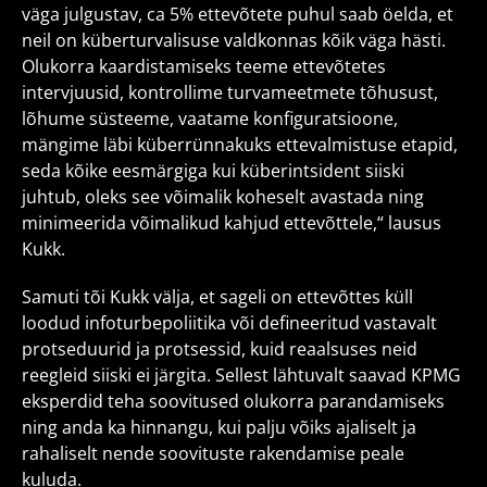
väga julgustav, ca 5% ettevõtete puhul saab öelda, et
neil on küberturvalisuse valdkonnas kõik väga hästi.
Olukorra kaardistamiseks teeme ettevõtetes
intervjuusid, kontrollime turvameetmete tõhusust,
lõhume süsteeme, vaatame konfiguratsioone,
mängime läbi küberrünnakuks ettevalmistuse etapid,
seda kõike eesmärgiga kui küberintsident siiski
juhtub, oleks see võimalik koheselt avastada ning
minimeerida võimalikud kahjud ettevõttele,“ lausus
Kukk.
Samuti tõi Kukk välja, et sageli on ettevõttes küll
loodud infoturbepoliitika või defineeritud vastavalt
protseduurid ja protsessid, kuid reaalsuses neid
reegleid siiski ei järgita. Sellest lähtuvalt saavad KPMG
eksperdid teha soovitused olukorra parandamiseks
ning anda ka hinnangu, kui palju võiks ajaliselt ja
rahaliselt nende soovituste rakendamise peale
kuluda.