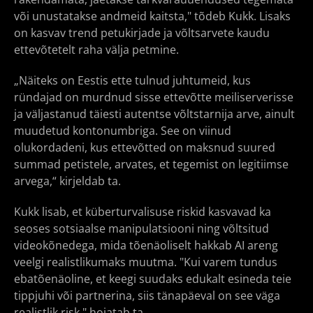
või unustatakse andmeid kaitsta," tõdeb Kukk. Lisaks
on kasvav trend petukirjade ja võltsarvete kaudu
ettevõtetelt raha välja petmine.
„Näiteks on Eestis ette tulnud juhtumeid, kus
ründajad on murdnud sisse ettevõtte meiliserverisse
ja väljastanud täiesti autentse võltstarnija arve, ainult
muudetud kontonumbriga. See on viinud
olukordadeni, kus ettevõtted on maksnud suured
summad petistele, arvates, et tegemist on legitiimse
arvega,“ kirjeldab ta.
Kukk lisab, et küberturvalisuse riskid kasvavad ka
seoses sotsiaalse manipulatsiooni ning võltsitud
videokõnedega, mida tõenäoliselt hakkab AI areng
veelgi realistlikumaks muutma. "Kui varem tundus
ebatõenäoline, et keegi suudaks edukalt esineda teie
tippjuhi või partnerina, siis tänapäeval on see väga
realistlik risk," hoiatab ta.