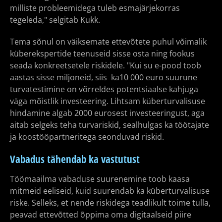
milliste probleemidega tuleb esmajärjekorras
tegeleda," selgitab Kukk.
Tema sõnul on väiksemate ettevõtete puhul võimalik
küberekspertide teenuseid sisse osta ning fookus
seada konkreetsetele riskidele. "Kui su e-pood toob
aastas sisse miljoneid, siis ka10 000 euro suurune
turvatestimine on võrreldes potentsiaalse kahjuga
väga mõistlik investeering. Lihtsam küberturvalisuse
hindamine algab 2000 eurosest investeeringust, aga
aitab selgeks teha turvariskid, sealhulgas ka töötajate
ja koostööpartneritega seonduvad riskid.
Vabadus tähendab ka vastutust
Töömaailma vabaduse suurenemine toob kaasa
mitmeid eeliseid, kuid suurendab ka küberturvalisuse
riske. Selleks, et nende riskidega teadlikult toime tulla,
peavad ettevõtted õppima oma digitaalseid piire