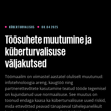
Koolitused
Paketid
KÜBERTURVALISUS
08.04 2025
Töösuhete muutumine ja
Meist
küberturvalisuse
väljakutsed
Artiklid
Töömaailm on viimastel aastatel oluliselt muutunud:
Kontakt
infotehnoloogia areng, kaugtöö ning
partnerettevõtete kasutamine teatud tööde tegemisel
Est
Eng
Fin
on kujundanud uue normaalsuse. See muutus on
toonud endaga kaasa ka küberturvalisuse uued riskid,
mida ettevõtted peavad tänapäeval tähelepanelikult