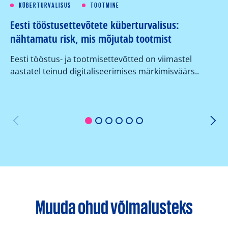
KÜBERTURVALISUS
TOOTMINE
Eesti tööstusettevõtete küberturvalisus:
Kü
nähtamatu risk, mis mõjutab tootmist
su
ko
Eesti tööstus- ja tootmisettevõtted on viimastel
aastatel teinud digitaliseerimises märkimisväärs..
Or
er
1
2
3
4
5
6
Muuda ohud võimalusteks