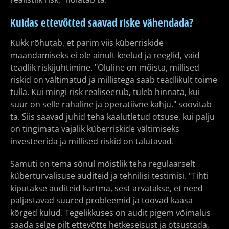
Kuidas ettevõtted saavad riske vähendada?
Kukk rõhutab, et parim viis küberriskide
maandamiseks ei ole ainult keelud ja reeglid, vaid
teadlik riskijuhtimine. "Oluline on mõista, millised
riskid on vältimatud ja millistega saab teadlikult toime
tulla. Kui mingi risk realiseerub, tuleb hinnata, kui
suur on selle rahaline ja operatiivne kahju," soovitab
ta. Siis saavad juhid teha kaalutletud otsuse, kui palju
on tingimata vajalik küberriskide vältimiseks
investeerida ja millised riskid on talutavad.
Samuti on tema sõnul mõistlik teha regulaarselt
küberturvalisuse auditeid ja tehnilisi testimisi. "Tihti
kiputakse auditeid kartma, sest arvatakse, et need
paljastavad suured probleemid ja toovad kaasa
kõrged kulud. Tegelikkuses on audit pigem võimalus
saada selge pilt ettevõtte hetkeseisust ja otsustada,