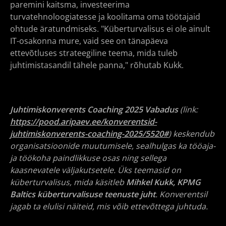
paremini kaitsma, investeerima
turvatehnoloogiatesse ja koolitama oma töötajaid
ohtude äratundmiseks. "Küberturvalisus ei ole ainult
IT-osakonna mure, vaid see on tänapäeva
ettevõtluses strateegiline teema, mida tuleb
juhtimistasandil tähele panna," rõhutab Kukk.
Juhtimiskonverents Coaching 2025 Vabadus
(link:
https://pood.aripaev.ee/konverentsid-
juhtimiskonverents-coaching-2025/5520#
) keskendub
organisatsioonide muutumisele, sealhulgas ka tööaja-
ja töökoha paindlikkuse osas ning sellega
kaasnevatele väljakutsetele. Üks teemasid on
küberturvalisus, mida käsitleb
Mihkel Kukk, KPMG
Baltics küberturvalisuse teenuste juht
. Konverentsil
jagab ta elulisi näiteid, mis võib ettevõttega juhtuda.