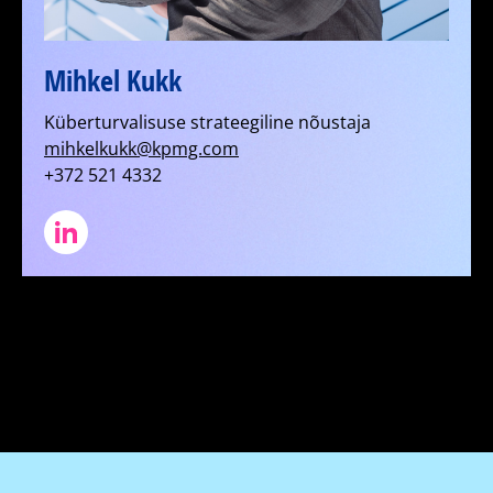
Mihkel Kukk
Küberturvalisuse strateegiline nõustaja
mihkelkukk@kpmg.com
+372 521 4332