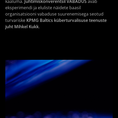
kaaluma.
Juhtimiskonverentsil VABADUS
avab
eksperimendi ja eluliste näidete baasil
organisatsiooni vabaduse suurenemisega seotud
turvariske
KPMG Baltics küberturvalisuse teenuste
juht Mihkel Kukk
.