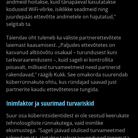
andmeid hoitakse, kuid tänapäeval kasutatakse
koduseid WiFi-võrke, isiklikke seadmeid ning
juurdepääs ettevõtte andmetele on hajutatud,"
selgitab ta.
Täiendav oht tuleneb ka väliste partnerettevõtete
laiemast kaasamisest. „Paljudes ettevõtetes on
kasvanud alltöövõtu osakaal – turundusest kuni
tarkvaraarenduseni –, kuid sageli ei kontrollita
piisavalt, milliseid turvameetmeid need partnerid
rakendavad," räägib Kukk. See omakorda suurendab
küberrünnakute ohtu, kus ründajad saavad just
partnerite kaudu ettevõtetesse tungida.
Inimfaktor ja suurimad turvariskid
Suur osa küberintsidentidest ei ole seotud keerukate
tehnoloogiliste rünnakutega, vaid inimlike
eksimustega. "Sageli jäävad olulised turvameetmed
rakendamata, jäetakse tarkvarauuendused tegemata