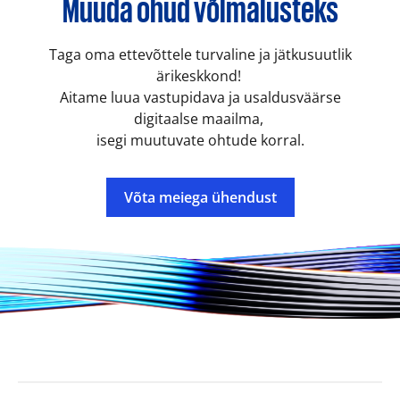
Muuda ohud võimalusteks
Taga oma ettevõttele turvaline ja jätkusuutlik
ärikeskkond!
Aitame luua vastupidava ja usaldusväärse
digitaalse maailma,
isegi muutuvate ohtude korral.
Võta meiega ühendust