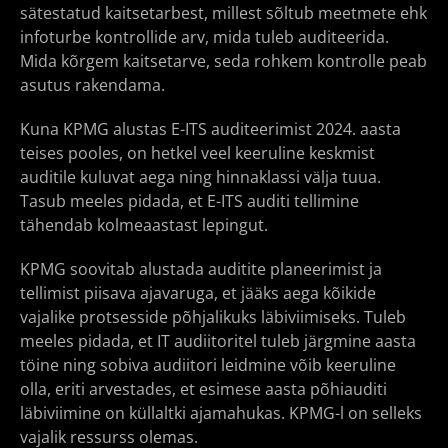
sätestatud kaitsetarbest, millest sõltub meetmete ehk
infoturbe kontrollide arv, mida tuleb auditeerida.
Mida kõrgem kaitsetarve, seda rohkem kontrolle peab
asutus rakendama.
Kuna KPMG alustas E-ITS auditeerimist 2024. aasta
teises pooles, on hetkel veel keeruline keskmist
auditile kuluvat aega ning hinnaklassi välja tuua.
Tasub meeles pidada, et E-ITS auditi tellimine
tähendab kolmeaastast lepingut.
KPMG soovitab alustada auditite planeerimist ja
tellimist piisava ajavaruga, et jääks aega kõikide
vajalike protsesside põhjalikuks läbiviimiseks. Tuleb
meeles pidada, et IT audiitoritel tuleb järgmine aasta
töine ning sobiva audiitori leidmine võib keeruline
olla, eriti arvestades, et esimese aasta põhiauditi
läbiviimine on küllaltki ajamahukas. KPMG-l on selleks
vajalik ressurss olemas.