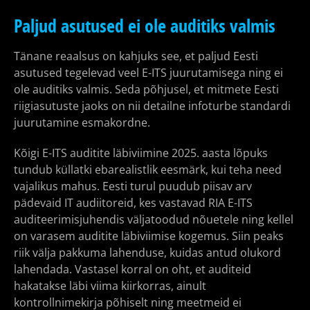
Paljud asutused ei ole auditiks valmis
Tänane reaalsus on kahjuks see, et paljud Eesti
asutused tegelevad veel E-ITS juurutamisega ning ei
ole auditiks valmis. Seda põhjusel, et mitmete Eesti
riigiasutuste jaoks on nii detailne infoturbe standardi
juurutamine esmakordne.
Kõigi E-ITS auditite läbiviimine 2025. aasta lõpuks
tundub küllatki ebarealistlik eesmärk, kui teha need
vajalikus mahus. Eesti turul puudub piisav arv
pädevaid IT audiitoreid, kes vastavad RIA E-ITS
auditeerimisjuhendis väljatoodud nõuetele ning kellel
on varasem auditite läbiviimise kogemus. Siin peaks
riik välja pakkuma lahenduse, kuidas antud olukord
lahendada. Vastasel korral on oht, et auditeid
hakatakse läbi viima kiirkorras, ainult
kontrollnimekirja põhiselt ning meetmeid ei