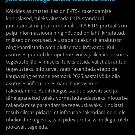
Kõikides asutustes, kes on E-ITS-i rakendamise
kohuslased, tuleks alustada E-ITS standardi
juurutamist nii pea kui võimalik. RIA E-ITS portaalis on
palju informatsiooni ning nõuded on lahti kirjutatud,
millised on ootused. Alustada tuleks riskianalüüsist
ning kaardistada oma olulisemad infovarad. Kui
asutuses puudub kompetents või vajalik inimressurss
tegevuste läbi viimiseks, tuleks otsida välist abi antud
tegevusteks. Infoturvet saab rakendada etappide
kaupa ning esmane eesmärk 2025.aastal võiks olla
asutuses infoturbe esmane baastasemel
rakendamine. Auditi käigus saadud soovitused ja
tähelepanekud tuleks vormistada edasiseks infoturbe
rakendamise parendamise tegevuskavaks. Kindlasti
tasub silmas pidada, et infoturbe rakendamine ei ole
ühekordne tegevus, vaid pidev protsess, millega tuleb
jooksvalt tegeleda.