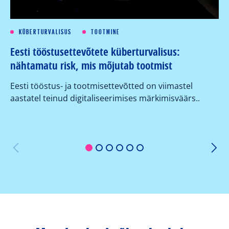
KÜBERTURVALISUS
TOOTMINE
Eesti tööstusettevõtete küberturvalisus:
Kü
nähtamatu risk, mis mõjutab tootmist
su
ko
Eesti tööstus- ja tootmisettevõtted on viimastel
aastatel teinud digitaliseerimises märkimisväärs..
Or
er
1
2
3
4
5
6