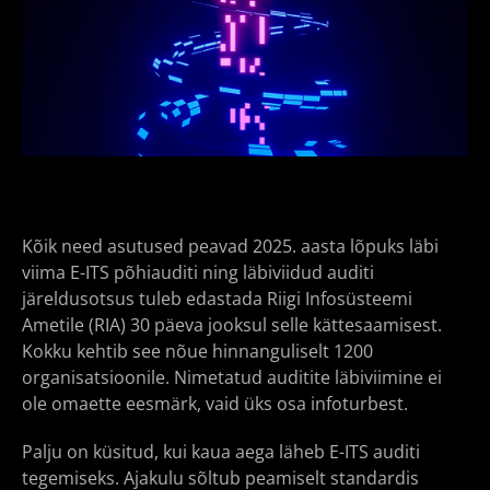
Kõik need asutused peavad 2025. aasta lõpuks läbi
viima E-ITS põhiauditi ning läbiviidud auditi
järeldusotsus tuleb edastada Riigi Infosüsteemi
Ametile (RIA) 30 päeva jooksul selle kättesaamisest.
Kokku kehtib see nõue hinnanguliselt 1200
organisatsioonile. Nimetatud auditite läbiviimine ei
ole omaette eesmärk, vaid üks osa infoturbest.
Palju on küsitud, kui kaua aega läheb E-ITS auditi
tegemiseks. Ajakulu sõltub peamiselt standardis