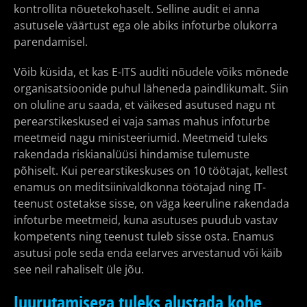
kontrollita nõuetekohaselt. Selline audit ei anna
asutusele väärtust ega ole abiks infoturbe olukorra
parendamisel.
Võib küsida, et kas E-ITS auditi nõudele võiks mõnede
organisatsioonide puhul läheneda paindlikumalt. Siin
on oluline aru saada, et väikesed asutused nagu nt
perearstikeskused ei vaja samas mahus infoturbe
meetmeid nagu ministeeriumid. Meetmeid tuleks
rakendada riskianalüüsi hindamise tulemuste
põhiselt. Kui perearstikeskuses on 10 töötajat, kellest
enamus on meditsiinivaldkonna töötajad ning IT-
teenust ostetakse sisse, on väga keeruline rakendada
infoturbe meetmeid, kuna asutuses puudub vastav
kompetents ning teenust tuleb sisse osta. Enamus
asutusi pole seda enda eelarves arvestanud või käib
see neil rahaliselt üle jõu.
Juurutamisega tuleks alustada kohe