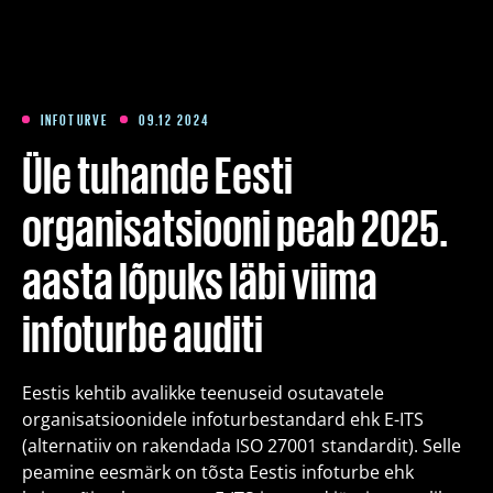
Koolitused
Paketid
INFOTURVE
09.12 2024
Üle tuhande Eesti
Meist
organisatsiooni peab 2025.
aasta lõpuks läbi viima
Artiklid
infoturbe auditi
Kontakt
Eestis kehtib avalikke teenuseid osutavatele
Est
Eng
Fin
organisatsioonidele infoturbestandard ehk E-ITS
(alternatiiv on rakendada ISO 27001 standardit). Selle
peamine eesmärk on tõsta Eestis infoturbe ehk