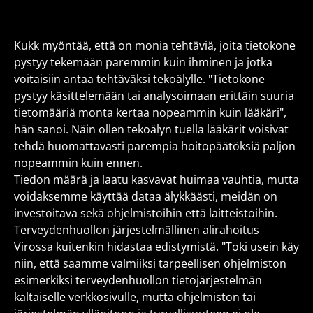
Kukk myöntää, että on monia tehtäviä, joita tietokone
pystyy tekemään paremmin kuin ihminen ja jotka
voitaisiin antaa tehtäväksi tekoälylle. "Tietokone
pystyy käsittelemään tai analysoimaan erittäin suuria
tietomääriä monta kertaa nopeammin kuin lääkäri",
hän sanoi. Näin ollen tekoälyn tuella lääkärit voisivat
tehdä huomattavasti parempia hoitopäätöksiä paljon
nopeammin kuin ennen.
Tiedon määrä ja laatu kasvavat huimaa vauhtia, mutta
voidaksemme käyttää dataa älykkäästi, meidän on
investoitava sekä ohjelmistoihin että laitteistoihin.
Terveydenhuollon järjestelmällinen alirahoitus
Virossa kuitenkin hidastaa edistymistä. "Toki usein käy
niin, että saamme valmiiksi tarpeellisen ohjelmiston
esimerkiksi terveydenhuollon tietojärjestelmän
kaltaiselle verkkosivulle, mutta ohjelmiston tai