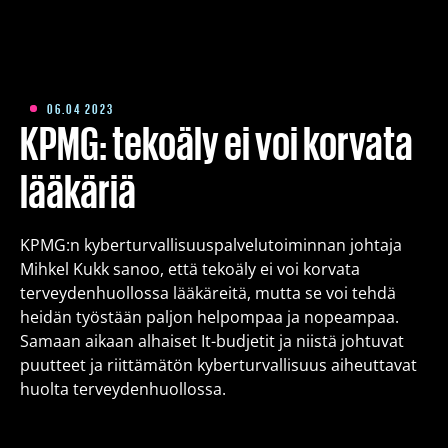
Koulutus
Pakettiratkaisut
06.04 2023
KPMG: tekoäly ei voi korvata
Meistä
lääkäriä
Kirjoitukset
KPMG:n kyberturvallisuuspalvelutoiminnan johtaja
Mihkel Kukk sanoo, että tekoäly ei voi korvata
terveydenhuollossa lääkäreitä, mutta se voi tehdä
Yhteystiedot
heidän työstään paljon helpompaa ja nopeampaa.
Samaan aikaan alhaiset It-budjetit ja niistä johtuvat
puutteet ja riittämätön kyberturvallisuus aiheuttavat
Est
Eng
Fin
huolta terveydenhuollossa.