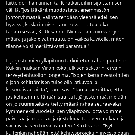
laitteiden hankinnan tai It-ratkaisuihin sijoittamisen
välillä. "Jos lääkärit muodostavat enemmistön
johtoryhmässä, valinta tehdään yleensä edellisen
hyväksi, koska ihmiset tarvitsevat hoitoa joka
tapauksessa", Kukk sanoi. "Niin kauan kuin varojen
määrä ja jako eivät muutu, on vaikea kuvitella, miten
tilanne voisi merkittävästi parantua."
It-järjestelmien ylläpitoon tarkoitetun rahan puute on
Kukkin mukaan Viron koko julkisen sektorin, ei vain
terveydenhuollon, ongelma. "Isojen kertainvestointien
sijaan kehittämisen tulee olla jatkuvaa ja
kokonaisvaltaista", hän lisäsi. "Tämä tarkoittaa, että
jos kehitämme tänään suurta It-järjestelmää, meidän
on jo suunniteltava tietty määrä rahaa seuraavaksi
kymmeneksi vuodeksi sen ylläpitoon, jotta voimme
päivittää ja muuttaa järjestelmää tarpeen mukaan ja
varmistaa sen turvallisuuden." Kukk sanoi. "Nyt
kuitenkin nähdään, että kehitysprojektiin investoidaan