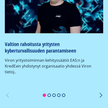
Valtion rahoitusta yritysten
kyberturvallisuuden parantamiseen
Viron yritystoiminnan kehityssäätiö EAS:n ja
KredExin yhdistynyt organisaatio yhdessä Viron
tietoj..
Ky
ku
ja
1
2
3
4
5
KP