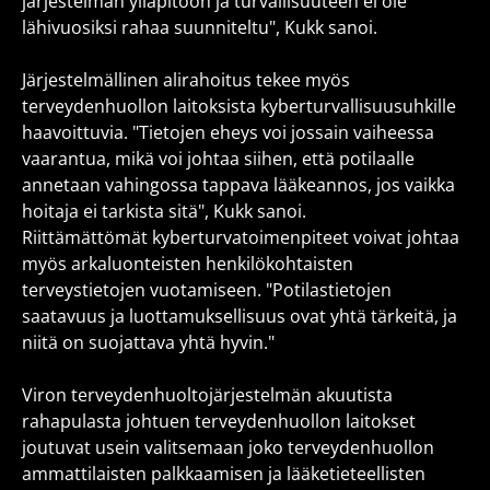
järjestelmän ylläpitoon ja turvallisuuteen ei ole
lähivuosiksi rahaa suunniteltu", Kukk sanoi.
Järjestelmällinen alirahoitus tekee myös
terveydenhuollon laitoksista kyberturvallisuusuhkille
haavoittuvia. "Tietojen eheys voi jossain vaiheessa
vaarantua, mikä voi johtaa siihen, että potilaalle
annetaan vahingossa tappava lääkeannos, jos vaikka
hoitaja ei tarkista sitä", Kukk sanoi.
Riittämättömät kyberturvatoimenpiteet voivat johtaa
myös arkaluonteisten henkilökohtaisten
terveystietojen vuotamiseen. "Potilastietojen
saatavuus ja luottamuksellisuus ovat yhtä tärkeitä, ja
niitä on suojattava yhtä hyvin."
Viron terveydenhuoltojärjestelmän akuutista
rahapulasta johtuen terveydenhuollon laitokset
joutuvat usein valitsemaan joko terveydenhuollon
ammattilaisten palkkaamisen ja lääketieteellisten