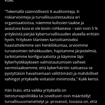
Kukk.
"Tekemällä säännöllisesti It-auditointeja, It-
riskiarviointeja ja turvallisuustestauksia eri
organisaatioissa, näemme kulissien taakse ja
avautuva kuva ei ole kovin rohkaiseva – vain noin 5 %
yrityksistä pärjää kyberturvallisuuden alueella erittäin
hyvin. Yrityksen tilanteen kartoittamiseksi
haastattelemme sen henkilökuntaa, arvioimme
turvatoimien tehokkuuden, hajotamme järjestelmiä,
tarkistamme konfiguraatioita ja käymme läpi
kyberhyökkäykseen valmistautumisen vaiheet
varmistaaksemme, että kyberhäiriön sattuessa se
pystyttäisin havaitsemaan välittömästi ja mahdolliset
vahingot yritykselle voitaisiin minimoida," Kukk kertoi.
Hän lisäsi, että vaikka yrityksellä on
tietoturvapolitiikka tai soveltuvin osin määritellyt
turvallisuusmenettelyt ja -prosessit, tosiasia on, että