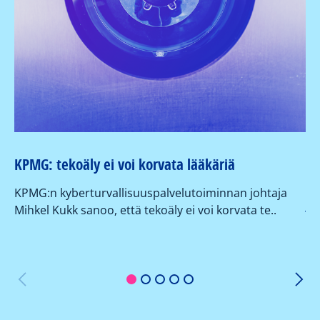
KPMG: tekoäly ei voi korvata lääkäriä
Ky
ku
KPMG:n kyberturvallisuuspalvelutoiminnan johtaja
ja
Mihkel Kukk sanoo, että tekoäly ei voi korvata te..
KP
ta
1
2
3
4
5