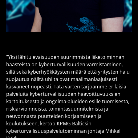
"Yksi lähitulevaisuuden suurimmista liiketoiminnan
haasteista on kyberturvallisuuden varmistaminen,
sillä sekä kyberhyökkäysten määrä että yritysten halu
suojautua näiltä uhilta ovat maailmanlaajuisesti
kasvaneet nopeasti. Tätä varten tarjoamme erilaisia
palveluita kyberturvallisuuden haavoittuvuuksien
kartoituksesta ja ongelma-alueiden esille tuomisesta,
riskiarvioinneista, toimintasuunnitelmista ja
neuvonnasta puutteiden korjaamiseen ja
koulutukseen, kertoo KPMG Balticsin
kyberturvallisuuspalvelutoiminnan johtaja Mihkel