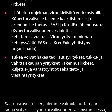
(rtk.ee)
Lisätietoa ohjelman vironkielisiltä verkkosivuilta:
Küberturvalisuse taseme kaardistamise ja
arendamise toetus - EASi ja KredExi ühendasutus
(Kyberturvallisuuden arviointi- ja
kehittämisavustus – Viron yritystoiminnan
kehityssäätiö EAS:n ja KredExin yhdistynyt
organisaatio).
Tukea voivat hakea teollisuusyritykset, tukku- ja
vähittäiskaupan yritykset, rakennusliikkeet,
kuljetus- ja varastoyhtiöt sekä tieto- ja
viestintäyritykset.
Saatuasi avustuksen, olemme valmiita auttamaan
sinua yrityksesi kyberturvallisuuden varmistamisessa,