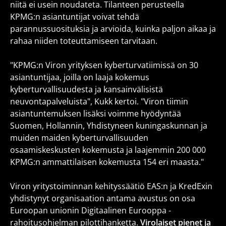
niitä ei usein noudateta. Tilanteen perusteella
KPMG:n asiantuntijat voivat tehdä
parannussuosituksia ja arvioida, kuinka paljon aikaa ja
rahaa niiden toteuttamiseen tarvitaan.
"KPMG:n Viron yrityksen kyberturvatiimissä on 30
asiantuntijaa, joilla on laaja kokemus
kyberturvallisuudesta ja kansainvälisistä
neuvontapalveluista", Kukk kertoi. "Viron tiimin
asiantuntemuksen lisäksi voimme hyödyntää
Suomen, Hollannin, Yhdistyneen kuningaskunnan ja
muiden maiden kyberturvallisuuden
osaamiskeskusten kokemusta ja laajemmin 200 000
KPMG:n ammattilaisen kokemusta 154 eri maasta."
Viron yritystoiminnan kehityssäätiö EAS:n ja KredExin
yhdistynyt organisaation antama avustus on osa
Euroopan unionin Digitaalinen Eurooppa -
rahoitusohjelman pilottihanketta.
Virolaiset pienet ja