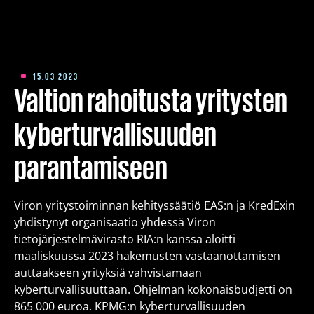
Koulutus
Pakettiratkaisut
15.03 2023
Valtion rahoitusta yritysten
Meistä
kyberturvallisuuden
parantamiseen
Kirjoitukset
Viron yritystoiminnan kehityssäätiö EAS:n ja KredExin
Yhteystiedot
yhdistynyt organisaatio yhdessä Viron
tietojärjestelmävirasto RIA:n kanssa aloitti
maaliskuussa 2023 hakemusten vastaanottamisen
Est
Eng
Fin
auttaakseen yrityksiä vahvistamaan
kyberturvallisuuttaan. Ohjelman kokonaisbudjetti on
865 000 euroa. KPMG:n kyberturvallisuuden