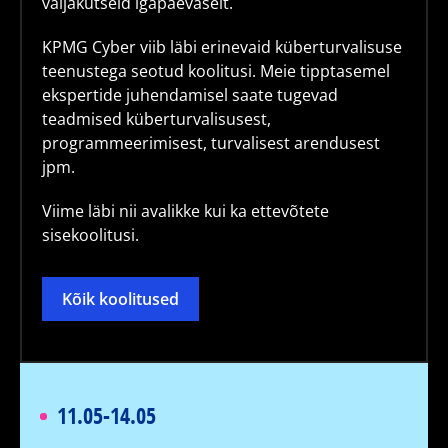
väljakutseid igapäevaselt.
KPMG Cyber viib läbi erinevaid küberturvalisuse
teenustega seotud koolitusi. Meie tipptasemel
ekspertide juhendamisel saate tugevad
teadmised küberturvalisusest,
programmeerimisest, turvalisest arendusest
jpm.
Viime läbi nii avalikke kui ka ettevõtete
sisekoolitusi.
Kõik koolitused
11.05-14.05