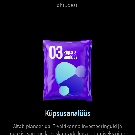
ohtudest.
Küpsusanalüüs
Aitab planeerida IT-valdkonna investeeringuid ja
edasisi samme kitsaskohtade leevendamiseks ning