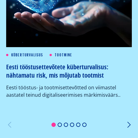
KÜBERTURVALISUS
TOOTMINE
Eesti tööstusettevõtete küberturvalisus:
Kü
nähtamatu risk, mis mõjutab tootmist
su
ko
Eesti tööstus- ja tootmisettevõtted on viimastel
aastatel teinud digitaliseerimises märkimisväärs..
Or
er
1
2
3
4
5
6