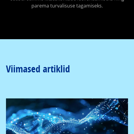
parema turvalisuse tagamiseks.
Viimased artiklid