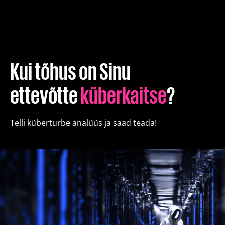
Koolitused
Paketid
Kui tõhus on Sinu
Meist
ettevõtte
küberkaitse
?
Artiklid
Telli küberturbe analüüs ja saad teada!
Kontakt
Est
Eng
Fin