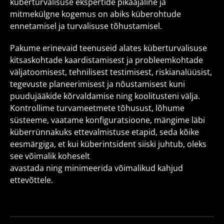
küberturvalisuse ekspertide pikaajaline ja
mitmekülgne kogemus on abiks küberohtude
ennetamisel ja turvalisuse tõhustamisel.
Pakume erinevaid teenuseid alates küberturvalisuse
kitsaskohtade kaardistamisest ja probleemkohtade
väljatoomisest, tehnilisest testimisest, riskianalüüsist,
tegevuste planeerimisest ja nõustamisest kuni
puudujääkide kõrvaldamise ning koolitusteni välja.
Kontrollime turvameetmete tõhusust, lõhume
süsteeme, vaatame konfiguratsioone, mängime läbi
küberrünnakuks ettevalmistuse etapid, seda kõike
eesmärgiga, et kui küberintsident siiski juhtub, oleks
see võimalik koheselt
avastada ning minimeerida võimalikud kahjud
ettevõttele.