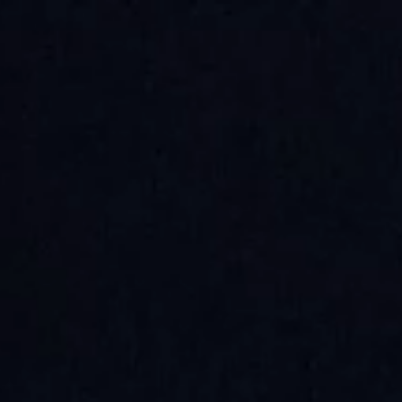
taus
telu (phishing)
stit