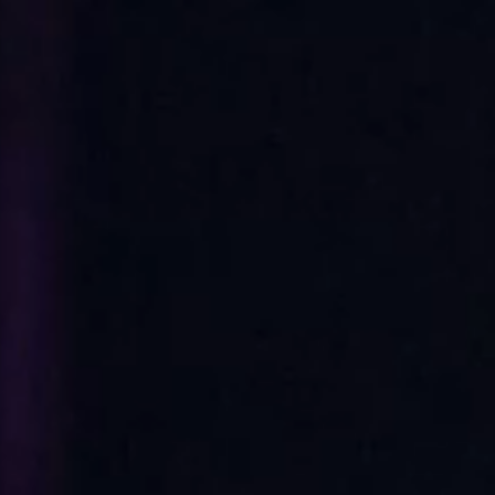
Pilviympäristön pentes
Red Teaming
Simuloidu tietojenkalas
Web-sovelluksien pente