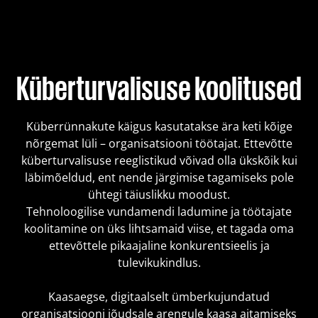
Koolitused
Paketid
Küberturvalisuse koolitused
Meist
Küberrünnakute käigus kasutatakse ära keti kõige
nõrgemat lüli – organisatsiooni töötajat. Ettevõtte
küberturvalisuse reeglistikud võivad olla ükskõik kui
Artiklid
läbimõeldud, ent nende järgimise tagamiseks pole
ühtegi täiuslikku moodust.
Tehnoloogilise vundamendi ladumine ja töötajate
Kontakt
koolitamine on üks lihtsamaid viise, et tagada oma
ettevõttele pikaajaline konkurentsieelis ja
tulevikukindlus.
Est
Eng
Fin
Kaasaegse, digitaalselt ümberkujundatud
organisatsiooni jõudsale arengule kaasa aitamiseks