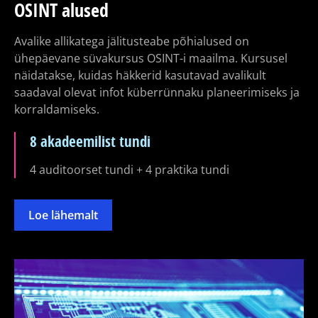
OSINT alused
Avalike allikatega jälitusteabe põhialused on
ühepäevane süvakursus OSINT-i maailma. Kursusel
näidatakse, kuidas häkkerid kasutavad avalikult
saadaval olevat infot küberrünnaku planeerimiseks ja
korraldamiseks.
8 akadeemilist tundi
4 auditoorset tundi + 4 praktika tundi
Loe lähemalt