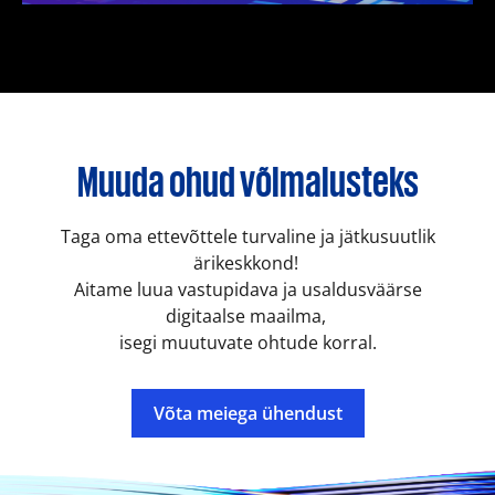
Muuda ohud võimalusteks
Taga oma ettevõttele turvaline ja jätkusuutlik
ärikeskkond!
Aitame luua vastupidava ja usaldusväärse
digitaalse maailma,
isegi muutuvate ohtude korral.
Võta meiega ühendust