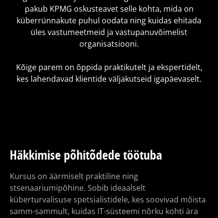
pakub KPMG oskusteavet selle kohta, mida on
küberrünnakute puhul oodata ning kuidas ehitada
üles vastumeetmeid ja vastupanuvõimelist
organisatsiooni.
Kõige parem on õppida praktikutelt ja ekspertidelt,
kes lahendavad klientide väljakutseid igapäevaselt.
Häkkimise põhitõdede töötuba
Kursus on äärmiselt praktiline ning
stsenaariumipõhine. Sobib ideaalselt
küberturvalisuse spetsialistidele, kes soovivad mõista
samm-sammult, kuidas IT-süsteemi nõrku kohti ära