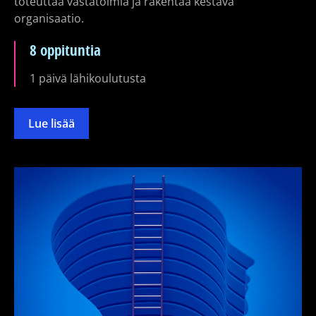
toteuttaa vastatoimia ja rakentaa kestävä
organisaatio.
8 oppituntia
1 päivä lähikoulutusta
Lue lisää