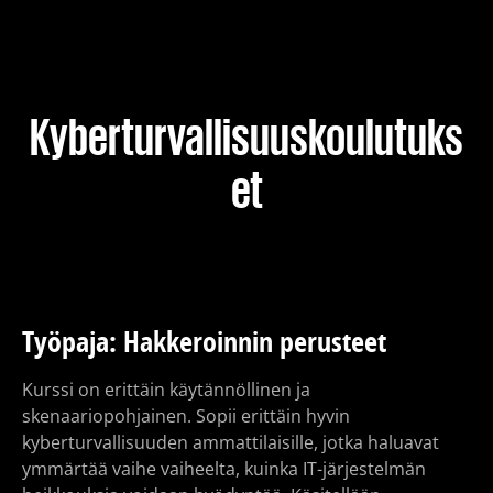
Koulutus
Pakettiratkaisut
Kyberturvallisuuskoulutuks
et
Meistä
Kirjoitukset
Työpaja: Hakkeroinnin perusteet
Yhteystiedot
Kurssi on erittäin käytännöllinen ja
skenaariopohjainen. Sopii erittäin hyvin
Est
Eng
Fin
kyberturvallisuuden ammattilaisille, jotka haluavat
ymmärtää vaihe vaiheelta, kuinka IT-järjestelmän