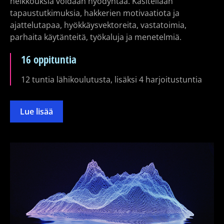
heikkouksia voidaan hyödyntää. Käsitellään
tapaustutkimuksia, hakkerien motivaatiota ja
ajattelutapaa, hyökkäysvektoreita, vastatoimia,
parhaita käytänteitä, työkaluja ja menetelmiä.
16 oppituntia
12 tuntia lähikoulutusta, lisäksi 4 harjoitustuntia
Lue lisää