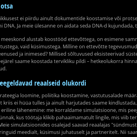
 otsa
ikkusest ei piirdu ainult dokumentide koostamise või protse
ni DNA. Ja meie ülesanne on aidata seda DNA-d kujundada, t
 meeskond alustab koostööd ettevõttega, on esimene samm 
astustega, vaid küsimustega. Milline on ettevõtte tegevusmu
 teenused ja inimesed? Millised sõltuvused eksisteerivad süst
eejärel saame koostada tervikliku pildi – hetkeolukorra hinn
ud.
eegeldavad reaalseid olukordi
trateegia loomine, poliitika koostamine, vastutusalade määr
t kriis ei hüüa tulles ja ainult harjutades saame kindlustada
s eriline lähenemine: me korraldame simulatsioone, mis pee
nnak, kus töötaja klikib pahaaimamatult lingile, mis viib terv
Meie simulatsioonides osalejad saavad reaalajas "sündmust
ringuid meedialt, küsimusi juhatuselt ja partneritelt. Nii sa