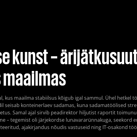
 hallatud tuvastamine ja
Pilvelahenduse läbistu
Purple Teaming
Red Teaming
Veebirakenduste läbist
e kunst – ärijätkusuu
Õngitsemise teenus (ph
 maailmas
l, kus maailma stabiilsus kõigub igal sammul. Ühel hetkel 
il seisab konteinerlaev sadamas, kuna sadamatöölised strei
s. Samal ajal sirvib peadirektor hiljutist raportit toimun
me – tegemist oli järjekordse lunavararünnakuga, seekord er
eeritud, ajakirjandus nõudis vastuseid ning IT-osakond töö