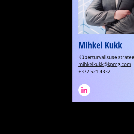
Mihkel Kukk
Küberturvalisuse stratee
mihkelkukk@kpmg.com
+372 521 4332