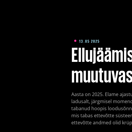
MDR (Managed Detection & Response) ehk 24/7
reageerimine
13.05 2025
Ellujäämis
muutuvas
Aasta on 2025. Elame ajastu
ladusalt, järgmisel momend
tabanud hoopis loodusõnnetu
mis tabas ettevõtte süstee
ettevõtte andmed olid krüpt