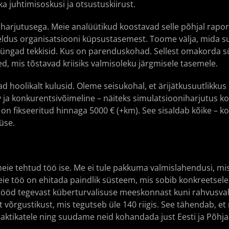
 ka juhtimisoskusi ja otsustuskiirust.
harjutusega. Meie analüütikud koostavad selle põhjal raporti
eldus organisatsiooni küpsustasemest. Toome välja, mida su
lüngad tekkisid. Kus on parenduskohad. Sellest omakorda 
 mis tõstavad kriisiks valmisoleku järgmisele tasemele.
ad hoolikalt kulusid. Oleme seisukohal, et ärijätkusuutlikkus 
v ja konkurentsivõimeline – näiteks simulatsiooniharjutus k
 on fikseeritud hinnaga 5000 € (+km). See sisaldab kõike – k
üse.
eie tehtud töö ise. Me ei tule pakkuma valmislahendusi, mis
e töö on ehitada paindlik süsteem, mis sobib konkreetsele 
tööd tegevast küberturvalisuse meeskonnast kuni rahvusvah
võrgustikust, mis tegutseb üle 140 riigis. See tähendab, et
aktikatele ning suudame neid kohandada just Eesti ja Põhjal