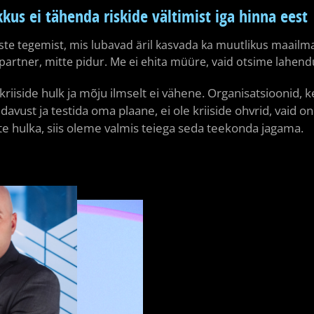
kkus ei tähenda riskide vältimist iga hinna eest
te tegemist, mis lubavad äril kasvada ka muutlikus maailma
partner, mitte pidur. Me ei ehita müüre, vaid otsime lahend
s kriiside hulk ja mõju ilmselt ei vähene. Organisatsioonid
avust ja testida oma plaane, ei ole kriiside ohvrid, vaid on k
te hulka, siis oleme valmis teiega seda teekonda jagama.