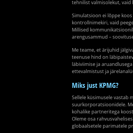
tehnilist valmisolekut, vaid
Simulatsioon ei lõppe koos 
kontrollnimekiri, vaid peeg
Millised kommunikatsiooni
arengusammud – soovitused,
Me teame, et ärijuhid jälgiv
teenuse hind on läbipaiste
läbiviimise ja aruandlusega
ettevalmistust ja järelanalü
Miks just KPMG?
Sellele küsimusele vastab m
suurkorporatsioonidele. Mei
kohalike partneritega koos
Oleme osa rahvusvahelisest 
globaalsetele parimatele pr