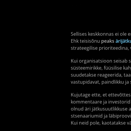
Sellises keskkonnas ei ole e
Ehk teisisõnu
peaks
ärijätk
strateegilise prioriteedina
Kui organisatsioon seisab s
süsteemirikke, füüsilise ka
suudetakse reageerida, taast
vastupidavat, paindlikku ja 
Kujutage ette, et ettevõtte
kommentaare ja investorid jä
olnud äri jätkusuutlikkuse
stsenaariumid ja läbiproovi
Kui neid pole, kaotatakse v