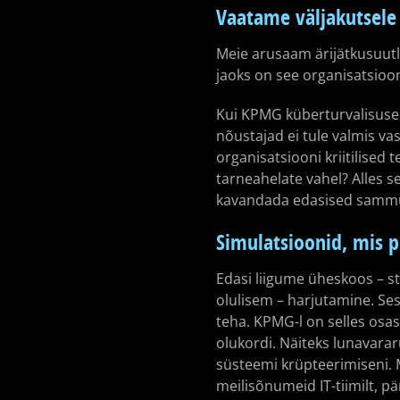
Vaatame väljakutsele
Meie arusaam ärijätkusuutl
jaoks on see organisatsioo
Kui KPMG küberturvalisuse
nõustajad ei tule valmis v
organisatsiooni kriitilised
tarneahelate vahel? Alles s
kavandada edasised samm
Simulatsioonid, mis p
Edasi liigume üheskoos – s
olulisem – harjutamine. Ses
teha. KPMG-l on selles osa
olukordi. Näiteks lunavararü
süsteemi krüpteerimiseni. 
meilisõnumeid IT-tiimilt, pä