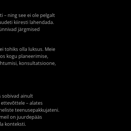
 – ning see ei ole pelgalt
udeti kiiresti lahendada.
sünnivad järgmised
ei tohiks olla luksus. Meie
oos kogu planeerimise,
ohtumisi, konsultatsioone,
 sobivad ainult
ettevõttele – alates
eliste teenusepakkujateni.
 meil on juurdepääs
a konteksti.