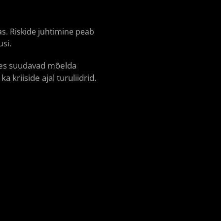
s. Riskide juhtimine peab
usi.
, kes suudavad mõelda
a kriiside ajal turuliidrid.