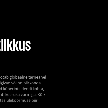
stestimine
ustestid
tlikkus
ishing)
töötab globaalne tarneahel
givad või on piirkonda
ud küberintsidendi kohta,
iti keeruka vormiga. Kõik
tas ülekoormuse piiril.