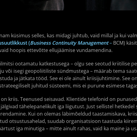
nam küsimus selles, kas midagi juhtub, vaid millal ja kui val
usuutlikkust (
Business Continuity Management
–
BCM) käsit
, vaid hoopis ettevõtte ellujäämise vundamendina.
ilmitsi ootamatu katkestusega – olgu see seotud kriitilise 
hju või isegi geopoliitiliste sündmustega – määrab tema saatu
uda ja jätkata tööd. See ei ole ainult kriisijuhtimine. See 
strateegiliselt juhitud süsteemi, mis ei purune esimese tagas
s on kriis. Teenused seisavad. Klientide telefonid on punas
lgivad tähelepanelikult iga liigutust. Just sellistel hetkedel 
 arendamine. Kui on olemas läbimõeldud taastamiskava, kri
tud otsustusahelad, suudab organisatsioon taastuda kiiremi
äärtust iga minutiga – mitte ainult rahas, vaid ka maine ja u