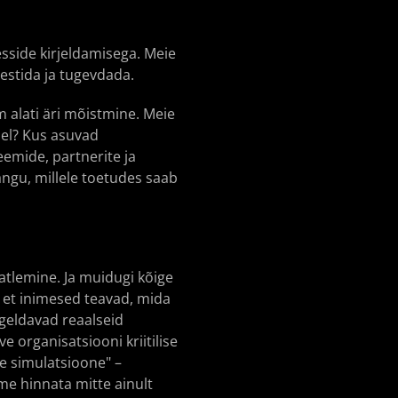
sside kirjeldamisega. Meie
estida ja tugevdada.
alati äri mõistmine. Meie
del? Kus asuvad
eemide, partnerite ja
angu, millele toetudes saab
atlemine. Ja muidugi kõige
, et inimesed teavad, mida
geldavad reaalseid
e organisatsiooni kriitilise
e simulatsioone" –
ame hinnata mitte ainult