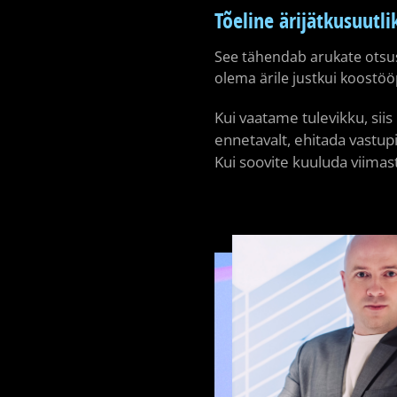
Tõeline ärijätkusuutli
See tähendab arukate otsus
olema ärile justkui koostöö
Kui vaatame tulevikku, sii
ennetavalt, ehitada vastupid
Kui soovite kuuluda viimas