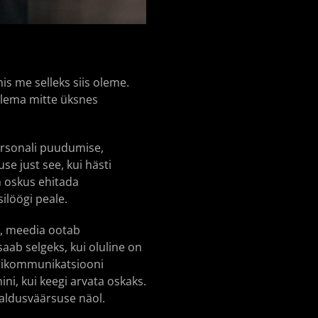
mis me selleks siis oleme.
lema mitte üksnes
personali puudumise,
se just see, kui hästi
on oskus ehitada
ilöögi peale.
ed, meedia ootab
saab selgeks, kui oluline on
isikommunikatsiooni
ni, kui keegi arvata oskaks.
saldusväärsuse näol.