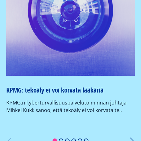
Va
ky
Vi
Kr
tie
KPMG: tekoäly ei voi korvata lääkäriä
KPMG:n kyberturvallisuuspalvelutoiminnan johtaja
Mihkel Kukk sanoo, että tekoäly ei voi korvata te..
1
2
3
4
5
6