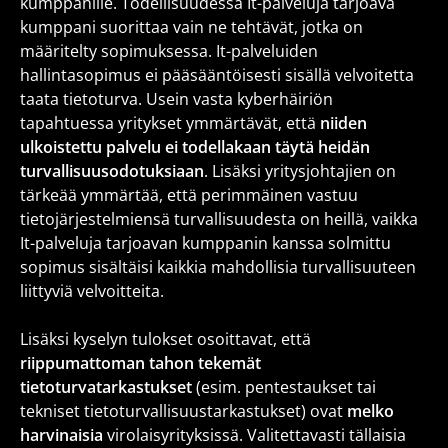
kumppanille. Todellisuudessa It-palveluja tarjoava
kumppani suorittaa vain ne tehtävät, jotka on
määritelty sopimuksessa. It-palveluiden
hallintasopimus ei pääsääntöisesti sisällä velvoitetta
taata tietoturva. Usein vasta kyberhäiriön
tapahtuessa yritykset ymmärtävät, että
niiden
ulkoistettu palvelu ei todellakaan täytä heidän
turvallisuusodotuksiaan
. Lisäksi yritysjohtajien on
tärkeää ymmärtää, että perimmäinen vastuu
tietojärjestelmiensä turvallisuudesta on heillä, vaikka
It-palveluja tarjoavan kumppanin kanssa solmittu
sopimus sisältäisi kaikkia mahdollisia turvallisuuteen
liittyviä velvoitteita.
Lisäksi kyselyn tulokset osoittavat, että
riippumattoman tahon tekemät
tietoturvatarkastukset
(esim. pentestaukset tai
tekniset tietoturvallisuustarkastukset) ovat
melko
harvinaisia
virolaisyrityksissä. Valitettavasti tällaisia