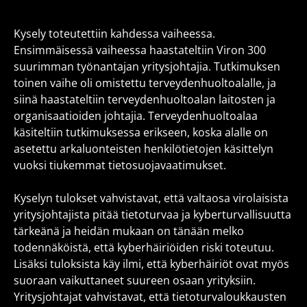
Kysely toteutettiin kahdessa vaiheessa.
Ensimmäisessä vaiheessa haastateltiin Viron 300
suurimman työnantajan yritysjohtajia. Tutkimuksen
toinen vaihe oli omistettu terveydenhuoltoalalle, ja
siinä haastateltiin terveydenhuoltoalan laitosten ja
organisaatioiden johtajia. Terveydenhuoltoalaa
käsiteltiin tutkimuksessa erikseen, koska alalle on
asetettu arkaluonteisten henkilötietojen käsittelyn
vuoksi tiukemmat tietosuojavaatimukset.
Kyselyn tulokset vahvistavat, että valtaosa virolaisista
yritysjohtajista pitää tietoturvaa ja kyberturvallisuutta
tärkeänä ja heidän mukaan on tänään melko
todennäköistä, että kyberhäiriöiden riski toteutuu.
Lisäksi tuloksista käy ilmi, että kyberhäiriöt ovat myös
suoraan vaikuttaneet suureen osaan yrityksiin.
Yritysjohtajat vahvistavat, että tietoturvaloukkausten