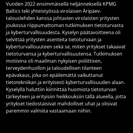
Vuoden 2022 ensimmäisellä neljänneksellä KPMG
Baltics teki yhteistyössä virolaisen Äripäev-
talouslehden kanssa johtavien virolaisten yritysten
joukossa riippumattoman tutkimuksen tietoturvasta
ja kyberturvallisuudesta. Kyselyn päätavoitteena oli
selvittää yritysten asenteita tietoturvaan ja
kyberturvallisuuteen sekä se, miten yritykset takaavat
tietoturvansa ja kyberturvallisuutensa. Tutkimuksen
motiivina oli maailman nykyisen poliittisen,
terveydenhuollon ja taloudellisen tilanteen
epävakaus, joka on epäilemättä vaikuttanut
tietotekniikan ja erityisesti kyberturvallisuuden alaan.
Kyselyllä haluttiin kiinnittää huomiota tietoturvan
tärkeyteen ja erityisiin heikkouksiin tällä alueella, jotta
yritykset tiedostaisivat mahdolliset uhat ja olisivat
paremmin valmiita vastaamaan niihin.