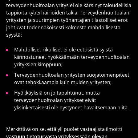
terveydenhuoltoalan yritys ei ole kärsinyt taloudellisia
tappioita kyberhäiriöiden takia. Terveydenhuoltoalan
yritysten ja suurimpien työnantajien tilastolliset erot
johtuvat todennäköisesti kolmesta mahdollisesta
syystä:
Mahdolliset rikolliset ei ole eettisistä syistä
kiinnostuneet hyökkäämään terveydenhuoltoalan
yrityksien kimppuun;
Terveydenhuoltoalan yritysten suojatoimenpiteet
ovat tehokkaampia kuin muiden yritysten;
Hyökkäyksiä on jo tapahtunut, mutta
terveydenhuoltoalan yritykset eivät
yksinkertaisesti ole pystyneet havaitsemaan niitä.
Merkittävä on se, että yli puolet vastaajista ilmoitti
vastuun tietoturvasta yrityksessään olevan