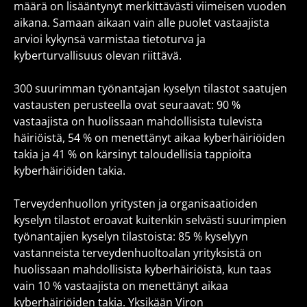
määrä on lisääntynyt merkittävästi viimeisen vuoden
aikana. Samaan aikaan vain alle puolet vastaajista
arvioi kykynsä varmistaa tietoturva ja
kyberturvallisuus olevan riittävä.
300 suurimman työnantajan kyselyn tilastot saatujen
vastausten perusteella ovat seuraavat: 90 %
vastaajista on huolissaan mahdollisista tulevista
häiriöistä, 54 % on menettänyt aikaa kyberhäiriöiden
takia ja 41 % on kärsinyt taloudellisia tappioita
kyberhäiriöiden takia.
Terveydenhuollon yritysten ja organisaatioiden
kyselyn tilastot eroavat kuitenkin selvästi suurimpien
työnantajien kyselyn tilastoista: 85 % kyselyyn
vastanneista terveydenhuoltoalan yrityksistä on
huolissaan mahdollisista kyberhäiriöistä, kun taas
vain 10 % vastaajista on menettänyt aikaa
kyberhäiriöiden takia. Yksikään Viron