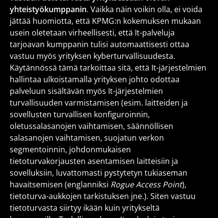
yhteistyökumppanin
. Vaikka näin voikin olla, ei voida
jättää huomiotta, että KPMG:n kokemuksen mukaan
usein oletetaan virheellisesti, että It-palveluja
tarjoavan kumppanin tulisi automaattisesti ottaa
vastuu myös yrityksen kyberturvallisuudesta.
Käytännössä tämä tarkoittaa sitä, että It-järjestelmien
hallintaa ulkoistamalla yrityksen johto odottaa
palveluun sisältävän myös It-järjestelmien
turvallisuuden varmistamisen (esim. laitteiden ja
sovellusten turvallisen konfiguroinnin,
oletussalasanojen vaihtamisen, säännöllisen
salasanojen vaihtamisen, suojatun verkon
segmentoinnin, johdonmukaisen
tietoturvakorjausten asentamisen laitteisiin ja
sovelluksiin, luvattomasti pystytetyn tukiaseman
havaitsemisen (englanniksi
Rogue Access Point
),
tietoturva-aukkojen tarkistuksen jne.). Siten vastuu
tietoturvasta siirtyy ikään kuin yritykseltä