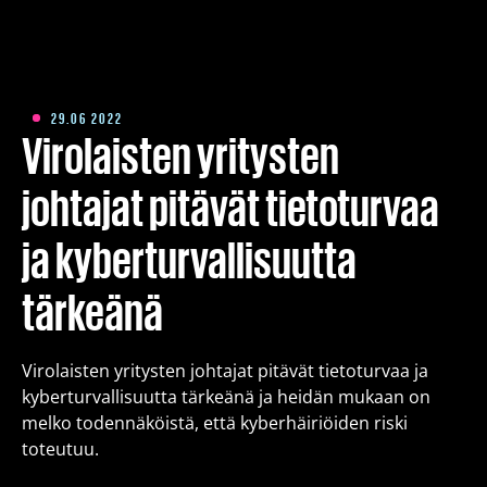
Koulutus
Pakettiratkaisut
29.06 2022
Virolaisten yritysten
Meistä
johtajat pitävät tietoturvaa
ja kyberturvallisuutta
Kirjoitukset
tärkeänä
Yhteystiedot
Virolaisten yritysten johtajat pitävät tietoturvaa ja
kyberturvallisuutta tärkeänä ja heidän mukaan on
Est
Eng
Fin
melko todennäköistä, että kyberhäiriöiden riski
toteutuu.