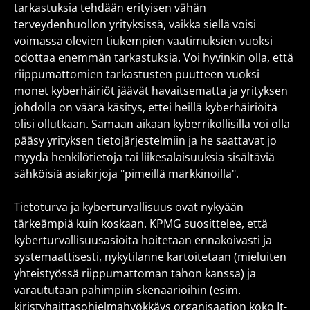
tarkastuksia tehdään erityisen vähän
terveydenhuollon yrityksissä, vaikka siellä voisi
voimassa olevien tiukempien vaatimuksien vuoksi
odottaa enemmän tarkastuksia. Voi hyvinkin olla, että
riippumattomien tarkastusten puutteen vuoksi
monet kyberhäiriöt jäävät havaitsematta ja yrityksen
johdolla on väärä käsitys, ettei heillä kyberhäiriöitä
olisi ollutkaan. Samaan aikaan kyberrikollisilla voi olla
pääsy yrityksen tietojärjestelmiin ja he saattavat jo
myydä henkilötietoja tai liikesalaisuuksia sisältäviä
sähköisiä asiakirjoja "pimeillä markkinoilla".
Tietoturva ja kyberturvallisuus ovat nykyään
tärkeämpiä kuin koskaan. KPMG suosittelee, että
kyberturvallisuusasioita hoitetaan ennakoivasti ja
systemaattisesti, nykytilanne kartoitetaan (mieluiten
yhteistyössä riippumattoman tahon kanssa) ja
varaututaan pahimpiin skenaarioihin (esim.
kiristyhaittasohjelmahyökkäys organisaation koko It-